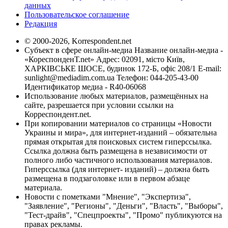
данных
Пользовательское соглашение
Редакция
© 2000-2026, Korrespondent.net
Субъект в сфере онлайн-медиа Название онлайн-медиа -
«КореспонденТ.net» Адрес: 02091, місто Київ,
ХАРКІВСЬКЕ ШОСЕ, будинок 172-Б, офіс 208/1 E-mail:
sunlight@mediadim.com.ua
Телефон: 044-205-43-00
Идентификатор медиа - R40-06068
Использование любых материалов, размещённых на
сайте, разрешается при условии ссылки на
Корреспондент.net.
При копировании материалов со страницы «Новости
Украины и мира», для интернет-изданий – обязательна
прямая открытая для поисковых систем гиперссылка.
Ссылка должна быть размещена в независимости от
полного либо частичного использования материалов.
Гиперссылка (для интернет- изданий) – должна быть
размещена в подзаголовке или в первом абзаце
материала.
Новости с пометками "Мнение", "Экспертиза",
"Заявление", "Регионы", "Деньги", "Власть", "Выборы",
"Тест-драйв", "Спецпроекты", "Промо" публикуются на
правах рекламы.