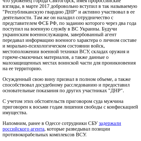
что уроженец города Святогорск, имея пророссийские
взгляды, в марте 2017 добровольно вступил в так называемую
"Республиканскую гвардию ДНР" и активно участвовал в ее
деятельности. Там же он наладил сотрудничество с
представителем ФСБ РФ, по заданию которого через два года
поступил на военную службу в ВС Украины. Будучи
украинским военнослужащим, завербованный агент
передавал информацию военного характера о личном составе
и морально-психологическом состоянии войск,
местоположении военной техники ВСУ, складах оружия и
горюче-смазочных материалов, а также данные о
малозащищенных местах воинской части для проникновения
на ее территорию.
Осужденный свою вину признал в полном объеме, а также
способствовал досудебному расследованию и предоставил
основательные показания по других участниках "ДНР".
С учетом этих обстоятельств приговором суда мужчина
приговорен к восьми годам лишения свободы с конфискацией
имущества.
Напомним, ранее в Одессе сотрудники СБУ
задержали
российского агента
, которые разведывал позиции
противокорабельных комплексов ВСУ.