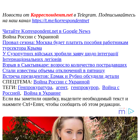
Новости от
Корреспондент.net
в Telegram. Подписывайтесь
на наш канал
https://t.me/korrespondentnet
Читайте Korrespondent.net в Google News
Война России с Украиной
Провал сезона: Москва будет платить пособия работникам
турсектора Крыма
У Сухопутних військах зробили заяву щодо інтеграції
Інтернаціональних легіонів
Взрыв в Сыктывкаре: возросло количество пострадавших
Стали известны объемы отключений в пятницу
Встреча президентов: Ермак и Рубио обсудили детали
СПЕЦТЕМА:
Война России с Украиной
ТЕГИ:
Генпрокуратура
,
агент
,
генпрокурор
,
Война с
Россией
,
Война в Украине
Если вы заметили ошибку, выделите необходимый текст и
нажмите Ctrl+Enter, чтобы сообщить об этом редакции.