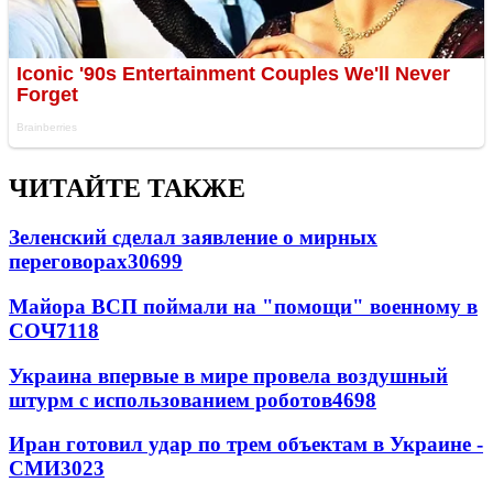
ЧИТАЙТЕ ТАКЖЕ
Зеленский сделал заявление о мирных
переговорах
30699
Майора ВСП поймали на "помощи" военному в
СОЧ
7118
Украина впервые в мире провела воздушный
штурм с использованием роботов
4698
Иран готовил удар по трем объектам в Украине -
СМИ
3023