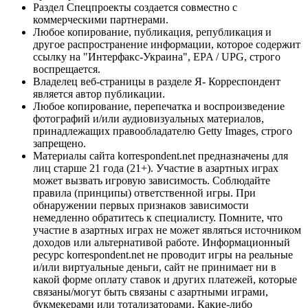
Раздел Спецпроекты создается совместно с
коммерческими партнерами.
Любое копирование, публикация, републикация и
другое распространение информации, которое содержит
ссылку на "Интерфакс-Украина", EPA / UPG, строго
воспрещается.
Владелец веб-страницы в разделе Я- Корреспондент
является автор публикации.
Любое копирование, перепечатка и воспроизведение
фотографий и/или аудиовизуальных материалов,
принадлежащих правообладателю Getty Images, строго
запрещено.
Материалы сайта korrespondent.net предназначены для
лиц старше 21 года (21+). Участие в азартных играх
может вызвать игровую зависимость. Соблюдайте
правила (принципы) ответственной игры. При
обнаружении первых признаков зависимости
немедленно обратитесь к специалисту. Помните, что
участие в азартных играх не может являться источником
доходов или альтернативой работе. Информационный
ресурс korrespondent.net не проводит игры на реальные
и/или виртуальные деньги, сайт не принимает ни в
какой форме оплату ставок и других платежей, которые
связаны/могут быть связаны с азартными играми,
букмекерами или тотализаторами. Какие-либо