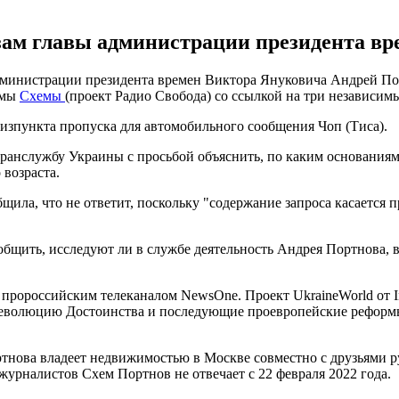
ам главы администрации президента вр
дминистрации президента времен Виктора Януковича Андрей По
ммы
Схемы
(проект Радио Свобода) со ссылкой на три независимы
зпункта пропуска для автомобильного сообщения Чоп (Тиса).
ранслужбу Украины с просьбой объяснить, по каким основания
возраста.
щила, что не ответит, поскольку "содержание запроса касается
бщить, исследуют ли в службе деятельность Андрея Портнова, в
л пророссийским телеканалом NewsOne. Проект UkraineWorld от In
еволюцию Достоинства и последующие проевропейские реформы 
ртнова владеет недвижимостью в Москве совместно с друзьями 
урналистов Схем Портнов не отвечает с 22 февраля 2022 года.