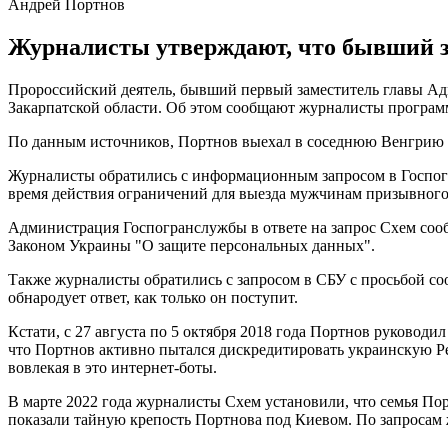
Андрей Портнов
Журналисты утверждают, что бывший з
Пророссийский деятель, бывший первый заместитель главы А
Закарпатской области. Об этом сообщают журналисты програ
По данным источников, Портнов выехал в соседнюю Венгрию и
Журналисты обратились с информационным запросом в Госпог
время действия ограничений для выезда мужчинам призывного 
Администрация Госпогранслужбы в ответе на запрос Схем сооб
Законом Украины "О защите персональных данных".
Также журналисты обратились с запросом в СБУ с просьбой соо
обнародует ответ, как только он поступит.
Кстати, с 27 августа по 5 октября 2018 года Портнов руководи
что Портнов активно пытался дискредитировать украинскую Р
вовлекая в это интернет-боты.
В марте 2022 года журналисты Схем установили, что семья По
показали тайную крепость Портнова под Киевом. По запросам ж