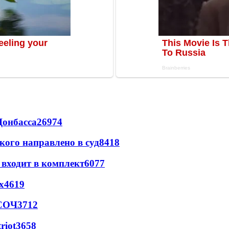
Донбасса
26974
кого направлено в суд
8418
 входит в комплект
6077
х
4619
 СОЧ
3712
riot
3658