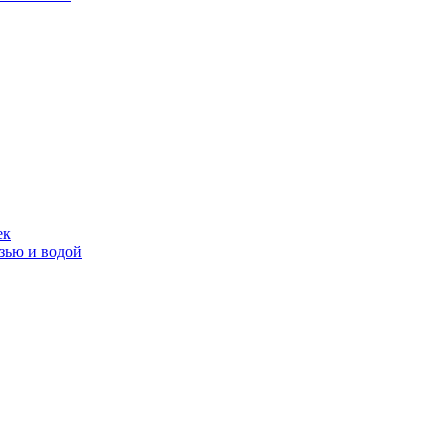
ек
язью и водой