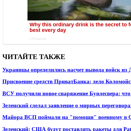
ЧИТАЙТЕ ТАКЖЕ
Украинцы определились насчет вывода войск из 
Присвоение средств ПриватБанка: дело Коломойс
ВСУ получили новое снаряжение Бундесвера: что
Зеленский сделал заявление о мирных переговора
Майора ВСП поймали на "помощи" военному в
Зеленский: США будут поставлять ракеты для Pat