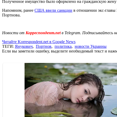
Полученное имущество было оформлено на гражданскую жену 
Напомним, ранее
США ввели санкции
в отношении экс-главы 
Портнова.
Новости от
Корреспондент.net
в Telegram. Подписывайтесь н
Читайте Korrespondent.net в Google News
ТЕГИ:
Янукович
,
Портнов
,
политика
,
новости Украины
Если вы заметили ошибку, выделите необходимый текст и нажми