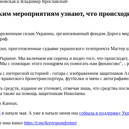
новская и Владимир Ярославский
им мероприятиям узнают, что происходи
оруженным силам Украины, организованный фондом Дорога мир
раф.
хни, приготовленные судьями украинского телепроекта Мастер
 Украине. Мы включаем им сирены и видео того, что происходит,
 Мы с помощью этого поощряем их помогать нам финансово", - р
ы с интересной историей - гитара с изображением защитников 
з вражеского бронетранспортера, футболки и мячи с автографам
ь средств, издание не уточняет, отмечая лишь, что средства пос
а также на помощь защитникам Николаева.
в Каннах.
4
в начале мая. А уже в начале июня она
собрала в поддержку Ук
а наш канал
https://t.me/korrespondentnet