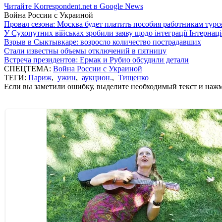
Читайте Korrespondent.net в Google News
Война России с Украиной
Провал сезона: Москва будет платить пособия работникам тур
У Сухопутних військах зробили заяву щодо інтеграції Інтернац
Взрыв в Сыктывкаре: возросло количество пострадавших
Стали известны объемы отключений в пятницу
Встреча президентов: Ермак и Рубио обсудили детали
СПЕЦТЕМА:
Война России с Украиной
ТЕГИ:
Париж
,
ужин
,
аукцион.
,
Тищенко
Если вы заметили ошибку, выделите необходимый текст и нажми