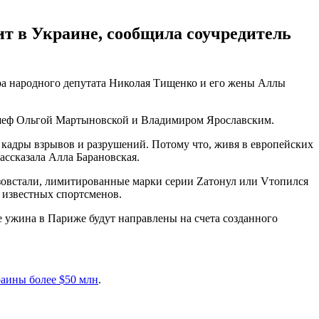
т в Украине, сообщила соучредитель
а народного депутата Николая Тищенко и его жены Аллы
 шеф Ольгой Мартыновской и Владимиром Ярославским.
 кадры взрывов и разрушений. Потому что, живя в европейских
ассказала Алла Барановская.
Азовстали, лимитированные марки серии Zaтонул или Vтопился
и известных спортсменов.
ле ужина в Париже будут направлены на счета созданного
раины более $50 млн
.