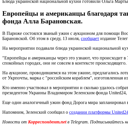
Блюда украинской национальной кухни готовили Ольга Марты
Европейцы и американцы благодаря так
фонда Алла Барановская.
В Париже состоялся званый ужин с аукционом для помощи Во
Барановской. Об этом в среду, 13 июля,
сообщает
издание Телег
На мероприятии подавали блюда украинской национальной ку
"Европейцы и американцы через это узнают, что происходит в
спокойных городах, они не совсем в контексте происходящего.
На аукционе, проводившемся на этом ужине, предлагались лот
от Укрпочты, марка с "российским кораблем", изготовленная и
Кто именно участвовал в мероприятии и сколько удалось собрат
президентом Украины Владимиром Зеленским фонда United24, 
Еще один аналогичный ужин фонд Дорога мира запланировал 
Напомним, Зеленский сообщил о
создании платформы United2
Новости от
Корреспондент.net
в Telegram. Подписывайтесь н