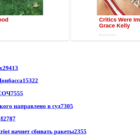
х
29413
Донбасса
15322
 СОЧ
7555
кого направлено в суд
7305
И
2787
triot начнет сбивать ракеты
2355