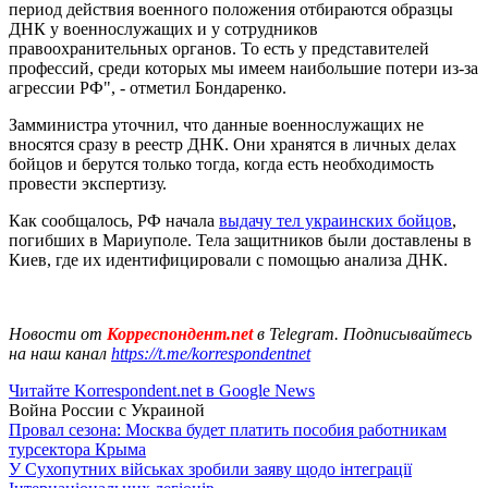
период действия военного положения отбираются образцы
ДНК у военнослужащих и у сотрудников
правоохранительных органов. То есть у представителей
профессий, среди которых мы имеем наибольшие потери из-за
агрессии РФ", - отметил Бондаренко.
Замминистра уточнил, что данные военнослужащих не
вносятся сразу в реестр ДНК. Они хранятся в личных делах
бойцов и берутся только тогда, когда есть необходимость
провести экспертизу.
Как сообщалось, РФ начала
выдачу тел украинских бойцов
,
погибших в Мариуполе. Тела защитников были доставлены в
Киев, где их идентифицировали с помощью анализа ДНК.
Новости от
Корреспондент.net
в Telegram. Подписывайтесь
на наш канал
https://t.me/korrespondentnet
Читайте Korrespondent.net в Google News
Война России с Украиной
Провал сезона: Москва будет платить пособия работникам
турсектора Крыма
У Сухопутних військах зробили заяву щодо інтеграції