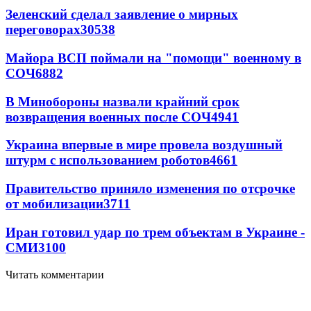
Зеленский сделал заявление о мирных
переговорах
30538
Майора ВСП поймали на "помощи" военному в
СОЧ
6882
В Минобороны назвали крайний срок
возвращения военных после СОЧ
4941
Украина впервые в мире провела воздушный
штурм с использованием роботов
4661
Правительство приняло изменения по отсрочке
от мобилизации
3711
Иран готовил удар по трем объектам в Украине -
СМИ
3100
Читать комментарии