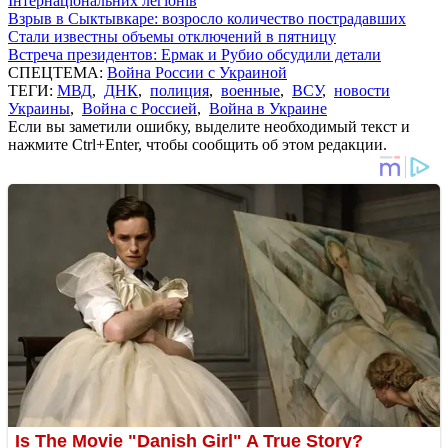
Інтернаціональних легіонів
Взрыв в Сыктывкаре: возросло количество пострадавших
Стали известны объемы отключений в пятницу
Встреча президентов: Ермак и Рубио обсудили детали
СПЕЦТЕМА:
Война России с Украиной
ТЕГИ:
МВД
,
ДНК
,
полиция
,
военные
,
ВСУ
,
новости
Украины
,
Война с Россией
,
Война в Украине
Если вы заметили ошибку, выделите необходимый текст и
нажмите Ctrl+Enter, чтобы сообщить об этом редакции.