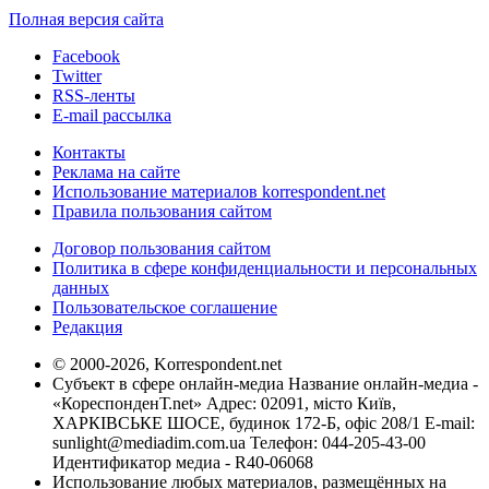
Полная версия сайта
Facebook
Twitter
RSS-ленты
E-mail рассылка
Контакты
Реклама на сайте
Использование материалов korrespondent.net
Правила пользования сайтом
Договор пользования сайтом
Политика в сфере конфиденциальности и персональных
данных
Пользовательское соглашение
Редакция
© 2000-2026, Korrespondent.net
Субъект в сфере онлайн-медиа Название онлайн-медиа -
«КореспонденТ.net» Адрес: 02091, місто Київ,
ХАРКІВСЬКЕ ШОСЕ, будинок 172-Б, офіс 208/1 E-mail:
sunlight@mediadim.com.ua
Телефон: 044-205-43-00
Идентификатор медиа - R40-06068
Использование любых материалов, размещённых на