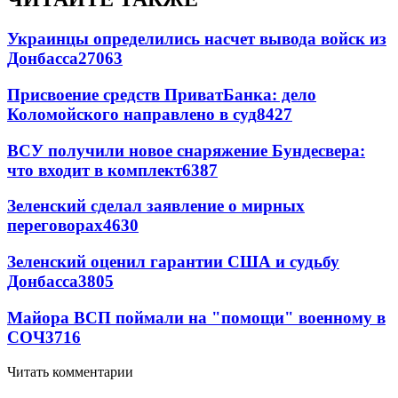
Украинцы определились насчет вывода войск из
Донбасса
27063
Присвоение средств ПриватБанка: дело
Коломойского направлено в суд
8427
ВСУ получили новое снаряжение Бундесвера:
что входит в комплект
6387
Зеленский сделал заявление о мирных
переговорах
4630
Зеленский оценил гарантии США и судьбу
Донбасса
3805
Майора ВСП поймали на "помощи" военному в
СОЧ
3716
Читать комментарии