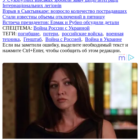
Інтернаціональних легіонів
Взрыв в Сыктывкаре: возросло количество пострадавших
Стали известны объемы отключений в пятницу
Встреча президентов: Ермак и Рубио обсудили детали
СПЕЦТЕМА:
Война России с Украиной
ТЕГИ:
погибшие
,
потери
,
российские войска
,
военная
техника
,
Генштаб
,
Война с Россией
,
Война в Украине
Если вы заметили ошибку, выделите необходимый текст и
нажмите Ctrl+Enter, чтобы сообщить об этом редакции.