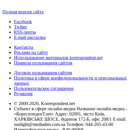
Полная версия сайта
Facebook
Twitter
RSS-ленты
E-mail рассылка
Контакты
Реклама на сайте
Использование материалов korrespondent.net
Правила пользования сайтом
Договор пользования сайтом
Политика в сфере конфиденциальности и персональных
данных
Пользовательское соглашение
Редакция
© 2000-2026, Korrespondent.net
Субъект в сфере онлайн-медиа Название онлайн-медиа -
«КореспонденТ.net» Адрес: 02091, місто Київ,
ХАРКІВСЬКЕ ШОСЕ, будинок 172-Б, офіс 208/1 E-mail:
sunlight@mediadim.com.ua
Телефон: 044-205-43-00
Идентификатор медиа - R40-06068