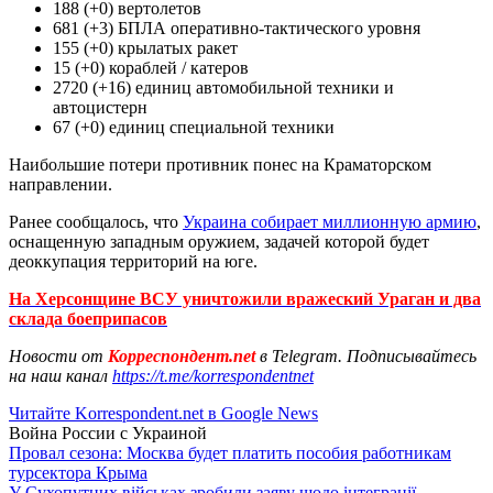
188 (+0) вертолетов
681 (+3) БПЛА оперативно-тактического уровня
155 (+0) крылатых ракет
15 (+0) кораблей / катеров
2720 (+16) единиц автомобильной техники и
автоцистерн
67 (+0) единиц специальной техники
Наибольшие потери противник понес на Краматорском
направлении.
Ранее сообщалось, что
Украина собирает миллионную армию
,
оснащенную западным оружием, задачей которой будет
деоккупация территорий на юге.
На Херсонщине ВСУ уничтожили вражеский Ураган и два
склада боеприпасов
Новости от
Корреспондент.net
в Telegram. Подписывайтесь
на наш канал
https://t.me/korrespondentnet
Читайте Korrespondent.net в Google News
Война России с Украиной
Провал сезона: Москва будет платить пособия работникам
турсектора Крыма
У Сухопутних військах зробили заяву щодо інтеграції