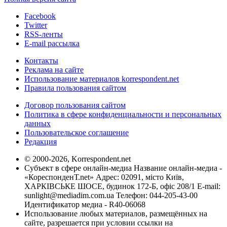
Facebook
Twitter
RSS-ленты
E-mail рассылка
Контакты
Реклама на сайте
Использование материалов korrespondent.net
Правила пользования сайтом
Договор пользования сайтом
Политика в сфере конфиденциальности и персональных
данных
Пользовательское соглашение
Редакция
© 2000-2026, Korrespondent.net
Субъект в сфере онлайн-медиа Название онлайн-медиа -
«КореспонденТ.net» Адрес: 02091, місто Київ,
ХАРКІВСЬКЕ ШОСЕ, будинок 172-Б, офіс 208/1 E-mail:
sunlight@mediadim.com.ua
Телефон: 044-205-43-00
Идентификатор медиа - R40-06068
Использование любых материалов, размещённых на
сайте, разрешается при условии ссылки на