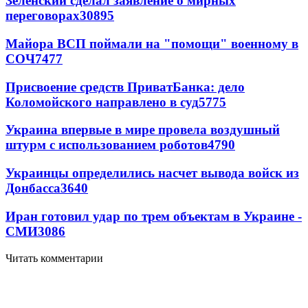
Зеленский сделал заявление о мирных
переговорах
30895
Майора ВСП поймали на "помощи" военному в
СОЧ
7477
Присвоение средств ПриватБанка: дело
Коломойского направлено в суд
5775
Украина впервые в мире провела воздушный
штурм с использованием роботов
4790
Украинцы определились насчет вывода войск из
Донбасса
3640
Иран готовил удар по трем объектам в Украине -
СМИ
3086
Читать комментарии