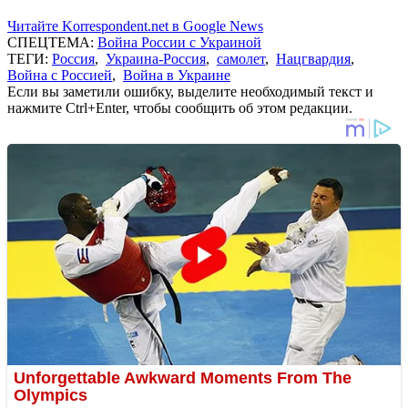
Читайте Korrespondent.net в Google News
СПЕЦТЕМА:
Война России с Украиной
ТЕГИ:
Россия
,
Украина-Россия
,
самолет
,
Нацгвардия
,
Война с Россией
,
Война в Украине
Если вы заметили ошибку, выделите необходимый текст и
нажмите Ctrl+Enter, чтобы сообщить об этом редакции.