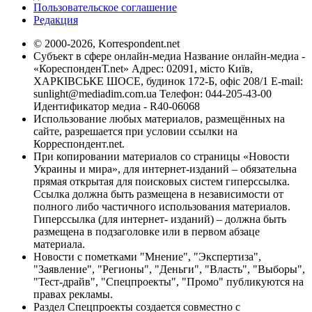
Пользовательское соглашение
Редакция
© 2000-2026, Korrespondent.net
Субъект в сфере онлайн-медиа Название онлайн-медиа -
«КореспонденТ.net» Адрес: 02091, місто Київ,
ХАРКІВСЬКЕ ШОСЕ, будинок 172-Б, офіс 208/1 E-mail:
sunlight@mediadim.com.ua
Телефон: 044-205-43-00
Идентификатор медиа - R40-06068
Использование любых материалов, размещённых на
сайте, разрешается при условии ссылки на
Корреспондент.net.
При копировании материалов со страницы «Новости
Украины и мира», для интернет-изданий – обязательна
прямая открытая для поисковых систем гиперссылка.
Ссылка должна быть размещена в независимости от
полного либо частичного использования материалов.
Гиперссылка (для интернет- изданий) – должна быть
размещена в подзаголовке или в первом абзаце
материала.
Новости с пометками "Мнение", "Экспертиза",
"Заявление", "Регионы", "Деньги", "Власть", "Выборы",
"Тест-драйв", "Спецпроекты", "Промо" публикуются на
правах рекламы.
Раздел Спецпроекты создается совместно с