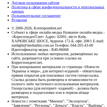
Договор пользования сайтом
Политика в сфере конфиденциальности и персональных
данных
Пользовательское соглашение
Редакция
© 2000-2026, Korrespondent.net
Субъект в сфере онлайн-медиа Название онлайн-медиа -
«КореспонденТ.net» Адрес: 02091, місто Київ,
ХАРКІВСЬКЕ ШОСЕ, будинок 172-Б, офіс 208/1 E-mail:
sunlight@mediadim.com.ua
Телефон: 044-205-43-00
Идентификатор медиа - R40-06068
Использование любых материалов, размещённых на
сайте, разрешается при условии ссылки на
Корреспондент.net.
При копировании материалов со страницы «Новости
Украины и мира», для интернет-изданий – обязательна
прямая открытая для поисковых систем гиперссылка.
Ссылка должна быть размещена в независимости от
полного либо частичного использования материалов.
Гиперссылка (для интернет- изданий) – должна быть
размещена в подзаголовке или в первом абзаце
материала.
Новости с пометками "Мнение", "Экспертиза",
"Заявление", "Регионы", "Деньги", "Власть", "Выборы",