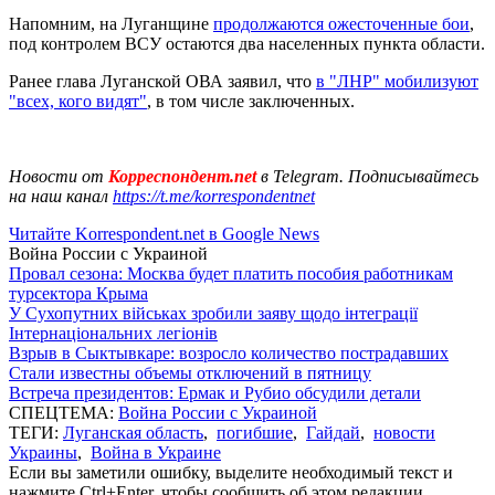
Напомним, на Луганщине
продолжаются ожесточенные бои
,
под контролем ВСУ остаются два населенных пункта области.
Ранее глава Луганской ОВА заявил, что
в "ЛНР" мобилизуют
"всех, кого видят"
, в том числе заключенных.
Новости от
Корреспондент.net
в Telegram. Подписывайтесь
на наш канал
https://t.me/korrespondentnet
Читайте Korrespondent.net в Google News
Война России с Украиной
Провал сезона: Москва будет платить пособия работникам
турсектора Крыма
У Сухопутних військах зробили заяву щодо інтеграції
Інтернаціональних легіонів
Взрыв в Сыктывкаре: возросло количество пострадавших
Стали известны объемы отключений в пятницу
Встреча президентов: Ермак и Рубио обсудили детали
СПЕЦТЕМА:
Война России с Украиной
ТЕГИ:
Луганская область
,
погибшие
,
Гайдай
,
новости
Украины
,
Война в Украине
Если вы заметили ошибку, выделите необходимый текст и
нажмите Ctrl+Enter, чтобы сообщить об этом редакции.