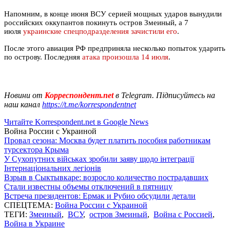
Напомним, в конце июня ВСУ серией мощных ударов вынудили
российских оккупантов покинуть остров Змеиный, а 7
июля
украинские спецподразделения зачистили его
.
После этого авиация РФ предприняла несколько попыток ударить
по острову. Последняя
атака произошла 14 июля
.
Новини от
Корреспондент.net
в Telegram. Підписуйтесь на
наш канал
https://t.me/korrespondentnet
Читайте Korrespondent.net в Google News
Война России с Украиной
Провал сезона: Москва будет платить пособия работникам
турсектора Крыма
У Сухопутних військах зробили заяву щодо інтеграції
Інтернаціональних легіонів
Взрыв в Сыктывкаре: возросло количество пострадавших
Стали известны объемы отключений в пятницу
Встреча президентов: Ермак и Рубио обсудили детали
СПЕЦТЕМА:
Война России с Украиной
ТЕГИ:
Змеиный
,
ВСУ
,
остров Змеиный
,
Война с Россией
,
Война в Украине