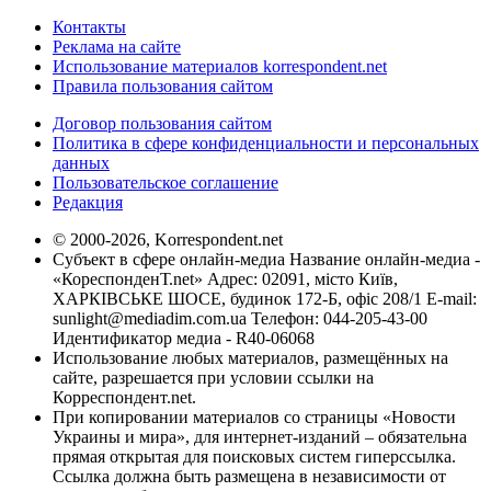
Контакты
Реклама на сайте
Использование материалов korrespondent.net
Правила пользования сайтом
Договор пользования сайтом
Политика в сфере конфиденциальности и персональных
данных
Пользовательское соглашение
Редакция
© 2000-2026, Korrespondent.net
Субъект в сфере онлайн-медиа Название онлайн-медиа -
«КореспонденТ.net» Адрес: 02091, місто Київ,
ХАРКІВСЬКЕ ШОСЕ, будинок 172-Б, офіс 208/1 E-mail:
sunlight@mediadim.com.ua
Телефон: 044-205-43-00
Идентификатор медиа - R40-06068
Использование любых материалов, размещённых на
сайте, разрешается при условии ссылки на
Корреспондент.net.
При копировании материалов со страницы «Новости
Украины и мира», для интернет-изданий – обязательна
прямая открытая для поисковых систем гиперссылка.
Ссылка должна быть размещена в независимости от