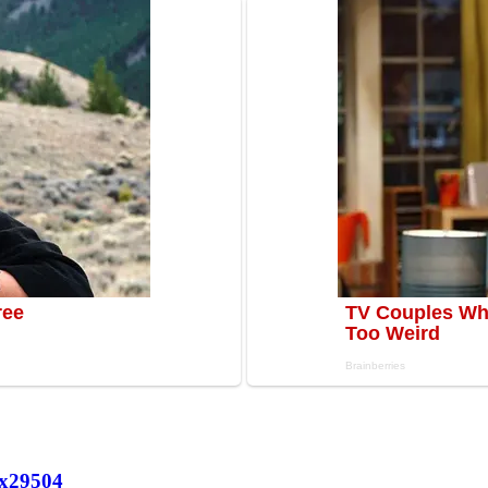
х
29504