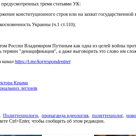
 предусмотренных тремя статьями УК:
жение конституционного строя или на захват государственной вл
основенность Украины (ч.1 ст.110);
том России Владимиром Путиным как одна из целей войны про
ть термин "денацификация", а даже выговорить это слово им сло
ш канал
https://t.me/korrespondentnet
сектора Крыма
іональних легіонів
,
Политтехнологи
,
пропаганда идеология
,
политтехнолог
,
нов
те Ctrl+Enter, чтобы сообщить об этом редакции.