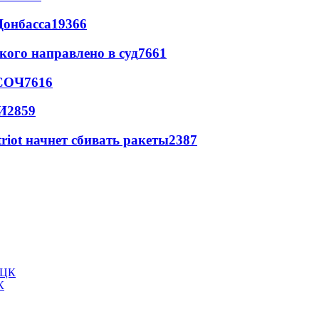
Донбасса
19366
кого направлено в суд
7661
 СОЧ
7616
И
2859
triot начнет сбивать ракеты
2387
К