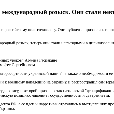
 в международный розыск. Они стали не
и российскому политтехнологу. Они публично призвали к геноц
родный розыск, теперь они стали невъездными в цивилизованн
нных уроков" Армена Гаспаряне
имофее Сергейцевом.
второсортности украинской нации", а также о необходимости ее
ии к военному нападению на Украину, и распространил сам тер
издал книгу, в которой призвал к так называемой "денацификац
аинскую позицию, лишение государственности и суверенитета.
дента РФ, а ее идеи и нарративы отразились в выступлениях п
Украины.