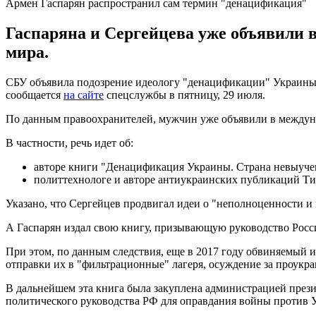
Армен Гаспарян распространил сам термин "денацификация"
Гаспаряна и Сергейцева уже объявили
мира.
СБУ объявила подозрение идеологу "денацификации" Украины 
сообщается
на сайте
спецслужбы в пятницу, 29 июля.
По данным правоохранителей, мужчин уже объявили в междуна
В частности, речь идет об:
авторе книги "Денацификация Украины. Страна невыуче
политтехнологе и авторе антиукраинских публикаций Т
Указано, что Сергейцев продвигал идеи о "неполноценности и 
А Гаспарян издал свою книгу, призывающую руководство Росс
При этом, по данным следствия, еще в 2017 году обвиняемый 
отправки их в "фильтрационные" лагеря, осуждение за проукр
В дальнейшем эта книга была закуплена администрацией прези
политического руководства РФ для оправдания войны против 