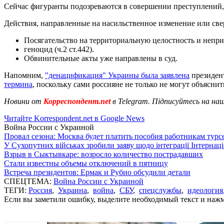
Сейчас фигуранты подозреваются в совершении преступлений,
Действия, направленные на насильственное изменение или свер
Посягательство на территориальную целостность и неприк
геноцид (ч.2 ст.442).
Обвинительные акты уже направлены в суд.
Напомним,
"денацификация" Украины была заявлена
президен
термина
, поскольку сами россияне не только не могут объясни
Новини от
Корреспондент.net
в Telegram. Підписуйтесь на на
Читайте Korrespondent.net в Google News
Война России с Украиной
Провал сезона: Москва будет платить пособия работникам тур
У Сухопутних військах зробили заяву щодо інтеграції Інтернац
Взрыв в Сыктывкаре: возросло количество пострадавших
Стали известны объемы отключений в пятницу
Встреча президентов: Ермак и Рубио обсудили детали
СПЕЦТЕМА:
Война России с Украиной
ТЕГИ:
Россия
,
Украина
,
война
,
СБУ
,
спецслужбы
,
идеология
Если вы заметили ошибку, выделите необходимый текст и нажми