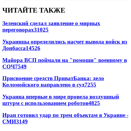
ЧИТАЙТЕ ТАКЖЕ
Зеленский сделал заявление о мирных
переговорах
31025
Украинцы определились насчет вывода войск из
Донбасса
14526
Майора ВСП поймали на "помощи" военному в
СОЧ
7549
Присвоение средств ПриватБанка: дело
Коломойского направлено в суд
7255
Украина впервые в мире провела воздушный
штурм с использованием роботов
4825
Иран готовил удар по трем объектам в Украине -
СМИ
3149