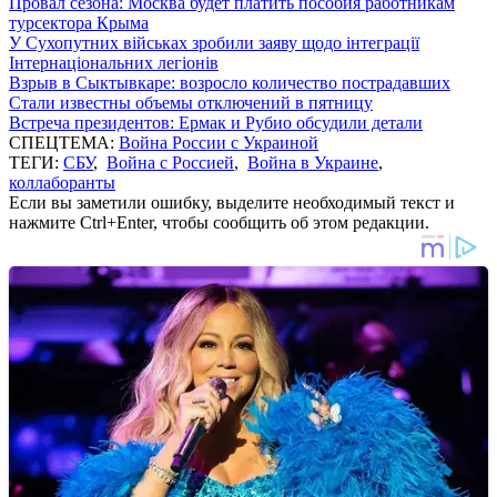
Провал сезона: Москва будет платить пособия работникам
турсектора Крыма
У Сухопутних військах зробили заяву щодо інтеграції
Інтернаціональних легіонів
Взрыв в Сыктывкаре: возросло количество пострадавших
Стали известны объемы отключений в пятницу
Встреча президентов: Ермак и Рубио обсудили детали
СПЕЦТЕМА:
Война России с Украиной
ТЕГИ:
СБУ
,
Война с Россией
,
Война в Украине
,
коллаборанты
Если вы заметили ошибку, выделите необходимый текст и
нажмите Ctrl+Enter, чтобы сообщить об этом редакции.