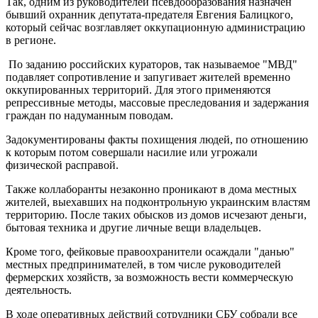
Так, одним из руководителей псевдообразования назначен
бывший охранник депутата-предателя Евгения Балицкого,
который сейчас возглавляет оккупационную администрацию
в регионе.
По заданию российских кураторов, так называемое "МВД"
подавляет сопротивление и запугивает жителей временно
оккупированных территорий. Для этого применяются
репрессивные методы, массовые преследования и задержания
граждан по надуманным поводам.
Задокументированы факты похищения людей, по отношению
к которым потом совершали насилие или угрожали
физической расправой.
Также коллаборанты незаконно проникают в дома местных
жителей, выехавших на подконтрольную украинским властям
территорию. После таких обысков из домов исчезают деньги,
бытовая техника и другие личные вещи владельцев.
Кроме того, фейковые правоохранители осаждали "данью"
местных предпринимателей, в том числе руководителей
фермерских хозяйств, за возможность вести коммерческую
деятельность.
В ходе оперативных действий сотрудники СБУ собрали все