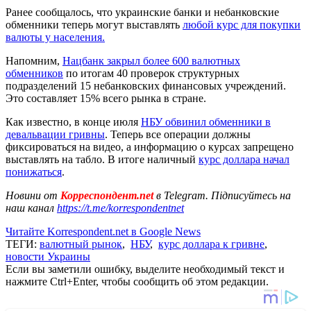
Ранее сообщалось, что украинские банки и небанковские
обменники теперь могут выставлять
любой курс для покупки
валюты у населения.
Напомним,
Нацбанк закрыл более 600 валютных
обменников
по итогам 40 проверок структурных
подразделений 15 небанковских финансовых учреждений.
Это составляет 15% всего рынка в стране.
Как известно, в конце июля
НБУ обвинил обменники в
девальвации гривны
. Теперь все операции должны
фиксироваться на видео, а информацию о курсах запрещено
выставлять на табло. В итоге наличный
курс доллара начал
понижаться
.
Новини от
Корреспондент.net
в Telegram. Підписуйтесь на
наш канал
https://t.me/korrespondentnet
Читайте Korrespondent.net в Google News
ТЕГИ:
валютный рынок
,
НБУ
,
курс доллара к гривне
,
новости Украины
Если вы заметили ошибку, выделите необходимый текст и
нажмите Ctrl+Enter, чтобы сообщить об этом редакции.