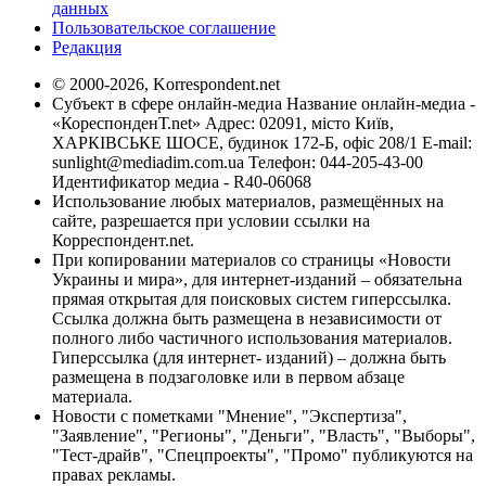
данных
Пользовательское соглашение
Редакция
© 2000-2026, Korrespondent.net
Субъект в сфере онлайн-медиа Название онлайн-медиа -
«КореспонденТ.net» Адрес: 02091, місто Київ,
ХАРКІВСЬКЕ ШОСЕ, будинок 172-Б, офіс 208/1 E-mail:
sunlight@mediadim.com.ua
Телефон: 044-205-43-00
Идентификатор медиа - R40-06068
Использование любых материалов, размещённых на
сайте, разрешается при условии ссылки на
Корреспондент.net.
При копировании материалов со страницы «Новости
Украины и мира», для интернет-изданий – обязательна
прямая открытая для поисковых систем гиперссылка.
Ссылка должна быть размещена в независимости от
полного либо частичного использования материалов.
Гиперссылка (для интернет- изданий) – должна быть
размещена в подзаголовке или в первом абзаце
материала.
Новости с пометками "Мнение", "Экспертиза",
"Заявление", "Регионы", "Деньги", "Власть", "Выборы",
"Тест-драйв", "Спецпроекты", "Промо" публикуются на
правах рекламы.