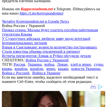
предатель Евгений Балицкий.
Новини от
Корреспондент.net
в Telegram. Підписуйтесь на
наш канал
https://t.me/korrespondentnet
Читайте Korrespondent.net в Google News
Война России с Украиной
Провал сезона: Москва будет платить пособия работникам
турсектора Крыма
У Сухопутних військах зробили заяву щодо інтеграції
Інтернаціональних легіонів
Взрыв в Сыктывкаре: возросло количество пострадавших
Стали известны объемы отключений в пятницу
Встреча президентов: Ермак и Рубио обсудили детали
СПЕЦТЕМА:
Война России с Украиной
ТЕГИ:
Россия
,
Украина
,
война
,
Ливан
,
хлеб и зерно
,
судно
,
кража
,
корабль
,
корабли
,
зерно
,
кражи
,
новости Украины
,
Война с Россией
,
Война в Украине
Если вы заметили ошибку, выделите необходимый текст и
нажмите Ctrl+Enter, чтобы сообщить об этом редакции.