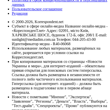
Политика в сфере конфиденциальности и персональных
данных
Пользовательское соглашение
Редакция
© 2000-2026, Korrespondent.net
Субъект в сфере онлайн-медиа Название онлайн-медиа -
«КореспонденТ.net» Адрес: 02091, місто Київ,
ХАРКІВСЬКЕ ШОСЕ, будинок 172-Б, офіс 208/1 E-mail:
sunlight@mediadim.com.ua
Телефон: 044-205-43-00
Идентификатор медиа - R40-06068
Использование любых материалов, размещённых на
сайте, разрешается при условии ссылки на
Корреспондент.net.
При копировании материалов со страницы «Новости
Украины и мира», для интернет-изданий – обязательна
прямая открытая для поисковых систем гиперссылка.
Ссылка должна быть размещена в независимости от
полного либо частичного использования материалов.
Гиперссылка (для интернет- изданий) – должна быть
размещена в подзаголовке или в первом абзаце
материала.
Новости с пометками "Мнение", "Экспертиза",
"Заявление", "Регионы", "Деньги", "Власть", "Выборы",
"Тест-драйв", "Спецпроекты", "Промо" публикуются на