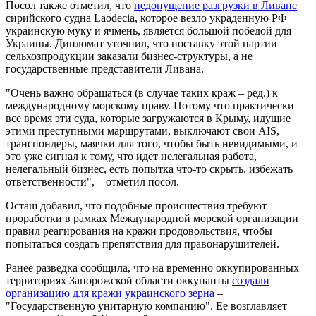
Посол также отметил, что
недопущение разгрузки в Ливане
сирийского судна Laodecia, которое везло украденную РФ
украинскую муку и ячмень, является большой победой для
Украины. Дипломат уточнил, что поставку этой партии
сельхозпродукции заказали бизнес-структуры, а не
государственные представители Ливана.
"Очень важно обращаться (в случае таких краж – ред.) к
международному морскому праву. Потому что практически
все время эти суда, которые загружаются в Крыму, идущие
этими преступными маршрутами, выключают свои AIS,
транспондеры, маячки для того, чтобы быть невидимыми, и
это уже сигнал к тому, что идет нелегальная работа,
нелегальный бизнес, есть попытка что-то скрыть, избежать
ответственности", – отметил посол.
Осташ добавил, что подобные происшествия требуют
проработки в рамках Международной морской организации
правил реагирования на кражи продовольствия, чтобы
попытаться создать препятствия для правонарушителей.
Ранее разведка сообщила, что на временно оккупированных
территориях Запорожской области оккупанты
создали
организацию для кражи украинского зерна
–
"Государственную унитарную компанию". Ее возглавляет