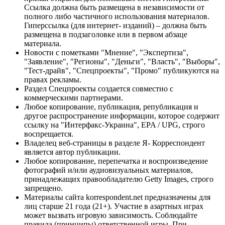
Ссылка должна быть размещена в независимости от
полного либо частичного использования материалов.
Гиперссылка (для интернет- изданий) – должна быть
размещена в подзаголовке или в первом абзаце
материала.
Новости с пометками "Мнение", "Экспертиза",
"Заявление", "Регионы", "Деньги", "Власть", "Выборы",
"Тест-драйв", "Спецпроекты", "Промо" публикуются на
правах рекламы.
Раздел Спецпроекты создается совместно с
коммерческими партнерами.
Любое копирование, публикация, републикация и
другое распространение информации, которое содержит
ссылку на "Интерфакс-Украина", EPA / UPG, строго
воспрещается.
Владелец веб-страницы в разделе Я- Корреспондент
является автор публикации.
Любое копирование, перепечатка и воспроизведение
фотографий и/или аудиовизуальных материалов,
принадлежащих правообладателю Getty Images, строго
запрещено.
Материалы сайта korrespondent.net предназначены для
лиц старше 21 года (21+). Участие в азартных играх
может вызвать игровую зависимость. Соблюдайте
правила (принципы) ответственной игры. При