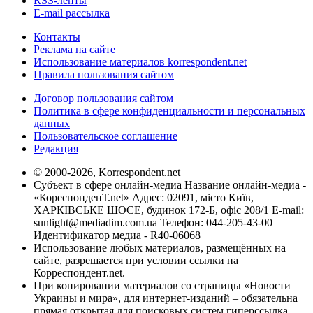
RSS-ленты
E-mail рассылка
Контакты
Реклама на сайте
Использование материалов korrespondent.net
Правила пользования сайтом
Договор пользования сайтом
Политика в сфере конфиденциальности и персональных
данных
Пользовательское соглашение
Редакция
© 2000-2026, Korrespondent.net
Субъект в сфере онлайн-медиа Название онлайн-медиа -
«КореспонденТ.net» Адрес: 02091, місто Київ,
ХАРКІВСЬКЕ ШОСЕ, будинок 172-Б, офіс 208/1 E-mail:
sunlight@mediadim.com.ua
Телефон: 044-205-43-00
Идентификатор медиа - R40-06068
Использование любых материалов, размещённых на
сайте, разрешается при условии ссылки на
Корреспондент.net.
При копировании материалов со страницы «Новости
Украины и мира», для интернет-изданий – обязательна
прямая открытая для поисковых систем гиперссылка.