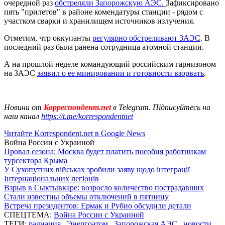
очередной раз
обстреляли Запорожскую АЭС.
Зафиксировано
пять "прилетов" в районе комендатуры станции - рядом с
участком сварки и хранилищем источников излучения.
Отметим, чтр оккупанты
регулярно обстреливают ЗАЭС
. В
последний раз была ранена сотрудница атомной станции.
А на прошлой неделе командующий российским гарнизоном
на ЗАЭС
заявил о ее минировании и готовности взорвать
.
Новини от
Корреспондент.net
в Telegram. Підписуйтесь на
наш канал
https://t.me/korrespondentnet
Читайте Korrespondent.net в Google News
Война России с Украиной
Провал сезона: Москва будет платить пособия работникам
турсектора Крыма
У Сухопутних військах зробили заяву щодо інтеграції
Інтернаціональних легіонів
Взрыв в Сыктывкаре: возросло количество пострадавших
Стали известны объемы отключений в пятницу
Встреча президентов: Ермак и Рубио обсудили детали
СПЕЦТЕМА:
Война России с Украиной
ТЕГИ:
радиация
,
Энергоатом
,
Запорожская АЭС
,
новости