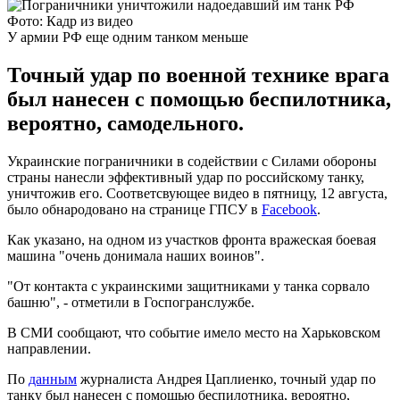
Фото: Кадр из видео
У армии РФ еще одним танком меньше
Точный удар по военной технике врага
был нанесен с помощью беспилотника,
вероятно, самодельного.
Украинские пограничники в содействии с Силами обороны
страны нанесли эффективный удар по российскому танку,
уничтожив его. Соответсвующее видео в пятницу, 12 августа,
было обнародовано на странице ГПСУ в
Facebook
.
Как указано, на одном из участков фронта вражеская боевая
машина "очень донимала наших воинов".
"От контакта с украинскими защитниками у танка сорвало
башню", - отметили в Госпогранслужбе.
В СМИ сообщают, что событие имело место на Харьковском
направлении.
По
данным
журналиста Андрея Цаплиенко, точный удар по
танку был нанесен с помощью беспилотника, вероятно,