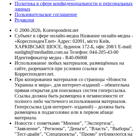
Политика в сфере конфиденциальности и персональных
данных
Пользовательское соглашение
Редакция
© 2000-2026, Korrespondent.net
Субъект в сфере онлайн-медиа Название онлайн-медиа -
«КореспонденТ.net» Адрес: 02091, місто Київ,
ХАРКІВСЬКЕ ШОСЕ, будинок 172-Б, офіс 208/1 E-mail:
sunlight@mediadim.com.ua
Телефон: 044-205-43-00
Идентификатор медиа - R40-06068
Использование любых материалов, размещённых на
сайте, разрешается при условии ссылки на
Корреспондент.net.
При копировании материалов со страницы «Новости
Украины и мира», для интернет-изданий – обязательна
прямая открытая для поисковых систем гиперссылка.
Ссылка должна быть размещена в независимости от
полного либо частичного использования материалов.
Гиперссылка (для интернет- изданий) – должна быть
размещена в подзаголовке или в первом абзаце
материала.
Новости с пометками "Мнение", "Экспертиза",
"Заявление", "Регионы", "Деньги", "Власть", "Выборы",
"Тест-драйв", "Спецпроекты", "Промо" публикуются на