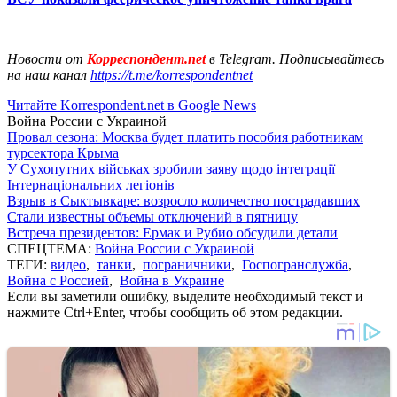
Новости от
Корреспондент.net
в Telegram. Подписывайтесь
на наш канал
https://t.me/korrespondentnet
Читайте Korrespondent.net в Google News
Война России с Украиной
Провал сезона: Москва будет платить пособия работникам
турсектора Крыма
У Сухопутних військах зробили заяву щодо інтеграції
Інтернаціональних легіонів
Взрыв в Сыктывкаре: возросло количество пострадавших
Стали известны объемы отключений в пятницу
Встреча президентов: Ермак и Рубио обсудили детали
СПЕЦТЕМА:
Война России с Украиной
ТЕГИ:
видео
,
танки
,
пограничники
,
Госпогранслужба
,
Война с Россией
,
Война в Украине
Если вы заметили ошибку, выделите необходимый текст и
нажмите Ctrl+Enter, чтобы сообщить об этом редакции.