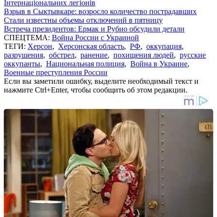
Інтернаціональних легіонів
Взрыв в Сыктывкаре: возросло количество пострадавших
Стали известны объемы отключений в пятницу
Встреча президентов: Ермак и Рубио обсудили детали
СПЕЦТЕМА:
Война России с Украиной
ТЕГИ:
Херсон
,
Херсонская область
,
РФ
,
оккупация
,
разрушения
,
обстрел
,
ранение
,
похищения людей
,
русские
оккупанты
,
Национальная полиция
,
Война в Украине
,
Военные преступления России
Если вы заметили ошибку, выделите необходимый текст и
нажмите Ctrl+Enter, чтобы сообщить об этом редакции.