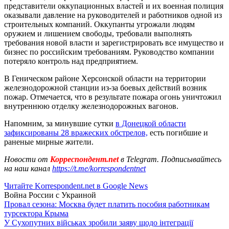
представители оккупационных властей и их военная полиция
оказывали давление на руководителей и работников одной из
строительных компаний. Оккупанты угрожали людям
оружием и лишением свободы, требовали выполнять
требования новой власти и зарегистрировать все имущество и
бизнес по российским требованиям. Руководство компании
потеряло контроль над предприятием.
В Геническом районе Херсонской области на территории
железнодорожной станции из-за боевых действий возник
пожар. Отмечается, что в результате пожара огонь уничтожил
внутреннюю отделку железнодорожных вагонов.
Напомним, за минувшие сутки
в Донецкой области
зафиксированы 28 вражеских обстрелов,
есть погибшие и
раненые мирные жители.
Новости от
Корреспондент.net
в Telegram. Подписывайтесь
на наш канал
https://t.me/korrespondentnet
Читайте Korrespondent.net в Google News
Война России с Украиной
Провал сезона: Москва будет платить пособия работникам
турсектора Крыма
У Сухопутних військах зробили заяву щодо інтеграції