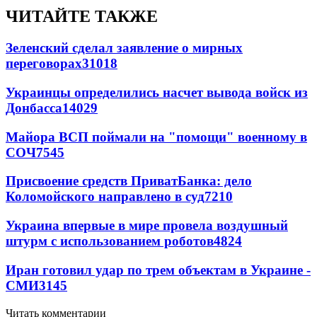
ЧИТАЙТЕ ТАКЖЕ
Зеленский сделал заявление о мирных
переговорах
31018
Украинцы определились насчет вывода войск из
Донбасса
14029
Майора ВСП поймали на "помощи" военному в
СОЧ
7545
Присвоение средств ПриватБанка: дело
Коломойского направлено в суд
7210
Украина впервые в мире провела воздушный
штурм с использованием роботов
4824
Иран готовил удар по трем объектам в Украине -
СМИ
3145
Читать комментарии