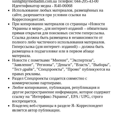
sunlight@mediadim.com.ua
Телефон: 044-205-43-00
Идентификатор медиа - R40-06068
Использование любых материалов, размещённых на
сайте, разрешается при условии ссылки на
Корреспондент.net.
При копировании материалов со страницы «Новости
Украины и мира», для интернет-изданий – обязательна
прямая открытая для поисковых систем гиперссылка.
Ссылка должна быть размещена в независимости от
полного либо частичного использования материалов.
Гиперссылка (для интернет- изданий) – должна быть
размещена в подзаголовке или в первом абзаце
материала.
Новости с пометками "Мнение", "Экспертиза",
"Заявление", "Регионы", "Деньги", "Власть", "Выборы",
"Тест-драйв", "Спецпроекты", "Промо" публикуются на
правах рекламы.
Раздел Спецпроекты создается совместно с
коммерческими партнерами.
Любое копирование, публикация, републикация и
другое распространение информации, которое содержит
ссылку на "Интерфакс-Украина", EPA / UPG, строго
воспрещается.
Владелец веб-страницы в разделе Я- Корреспондент
является автор публикации.