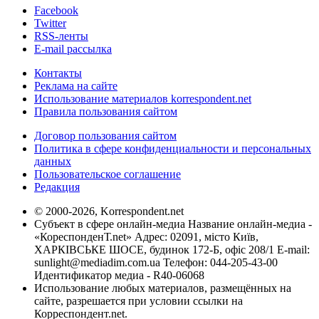
Facebook
Twitter
RSS-ленты
E-mail рассылка
Контакты
Реклама на сайте
Использование материалов korrespondent.net
Правила пользования сайтом
Договор пользования сайтом
Политика в сфере конфиденциальности и персональных
данных
Пользовательское соглашение
Редакция
© 2000-2026, Korrespondent.net
Субъект в сфере онлайн-медиа Название онлайн-медиа -
«КореспонденТ.net» Адрес: 02091, місто Київ,
ХАРКІВСЬКЕ ШОСЕ, будинок 172-Б, офіс 208/1 E-mail:
sunlight@mediadim.com.ua
Телефон: 044-205-43-00
Идентификатор медиа - R40-06068
Использование любых материалов, размещённых на
сайте, разрешается при условии ссылки на
Корреспондент.net.