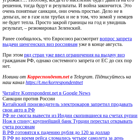
решения, тогда будут и результаты. И война закончится. Это
очень понятные санкции, они очень простые. Дело не в
деньгах, не в газе или трубах и не в том, что зимой у немцев
не будет тепла. Просто закрой границы на год и увидишь
результат, – резюмировал Зеленский.
Ранее сообщалось, что Евросоюз рассмотрит
вопрос запрета
выдачи шенгенских виз россиянам
уже в конце августа.
При этом
ряд стран уже ввел ограничения на выдачу виз
гражданам РФ, однако системного запрета от ЕС до сих пор
нет.
Новини от
Корреспондент.net
в Telegram. Підписуйтесь на
наш канал
https://t.me/korrespondentnet
Читайте Korrespondent.net в Google News
Санкции против России
Китайский производитель электрокаров запретил продавать
свои авто в РФ
РФ не смогла вывести из Индии скопившиеся на счетах рупии
Нож в спину: крупнейший банк Турции перестал открывать
счета россянам
В РФ готовятся к падению рубля до 120 за доллар
В РФ во время рейса сломались четыре самолета за день