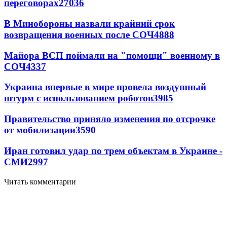
переговорах
27036
В Минобороны назвали крайний срок
возвращения военных после СОЧ
4888
Майора ВСП поймали на "помощи" военному в
СОЧ
4337
Украина впервые в мире провела воздушный
штурм с использованием роботов
3985
Правительство приняло изменения по отсрочке
от мобилизации
3590
Иран готовил удар по трем объектам в Украине -
СМИ
2997
Читать комментарии