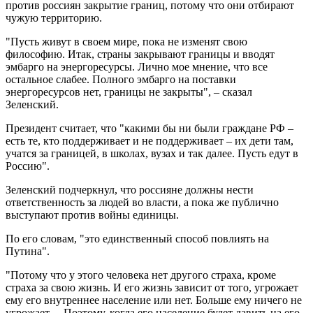
против россиян закрытие границ, потому что они отбирают
чужую территорию.
"Пусть живут в своем мире, пока не изменят свою
философию. Итак, страны закрывают границы и вводят
эмбарго на энергоресурсы. Лично мое мнение, что все
остальное слабее. Полного эмбарго на поставки
энергоресурсов нет, границы не закрыты", – сказал
Зеленский.
Президент считает, что "какими бы ни были граждане РФ –
есть те, кто поддерживает и не поддерживает – их дети там,
учатся за границей, в школах, вузах и так далее. Пусть едут в
Россию".
Зеленский подчеркнул, что россияне должны нести
ответственность за людей во власти, а пока же публично
выступают против войны единицы.
По его словам, "это единственный способ повлиять на
Путина".
"Потому что у этого человека нет другого страха, кроме
страха за свою жизнь. И его жизнь зависит от того, угрожает
ему его внутреннее население или нет. Больше ему ничего не
угрожает… Поэтому, когда его население будет давить на его