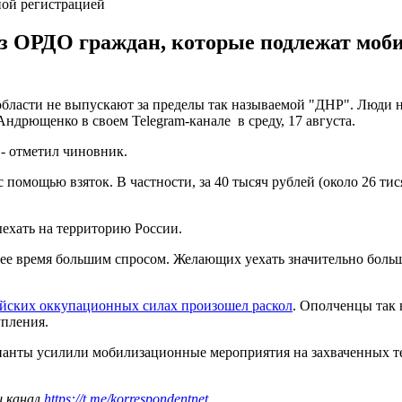
ной регистрацией
из ОРДО граждан, которые подлежат моб
бласти не выпускают за пределы так называемой "ДНР". Люди н
дрющенко в своем Telegram-канале в среду, 17 августа.
- отметил чиновник.
помощью взяток. В частности, за 40 тысяч рублей (около 26 ти
ехать на территорию России.
днее время большим спросом. Желающих уехать значительно боль
ийских оккупационных силах произошел раскол
. Ополченцы так
упления.
панты усилили мобилизационные мероприятия на захваченных т
ш канал
https://t.me/korrespondentnet