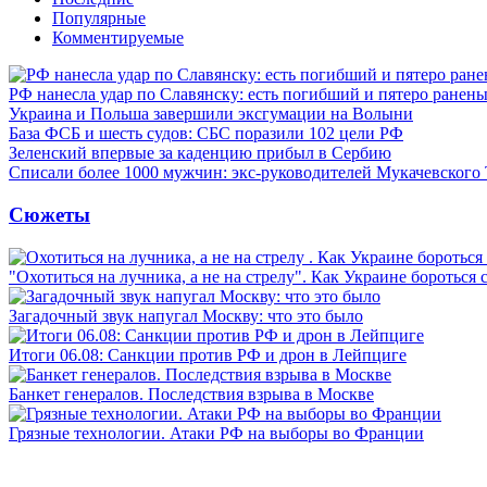
Популярные
Комментируемые
РФ нанесла удар по Славянску: есть погибший и пятеро ранен
Украина и Польша завершили эксгумации на Волыни
База ФСБ и шесть судов: СБС поразили 102 цели РФ
Зеленский впервые за каденцию прибыл в Сербию
Списали более 1000 мужчин: экс-руководителей Мукачевского
Сюжеты
"Охотиться на лучника, а не на стрелу". Как Украине бороться 
Загадочный звук напугал Москву: что это было
Итоги 06.08: Санкции против РФ и дрон в Лейпциге
Банкет генералов. Последствия взрыва в Москве
Грязные технологии. Атаки РФ на выборы во Франции