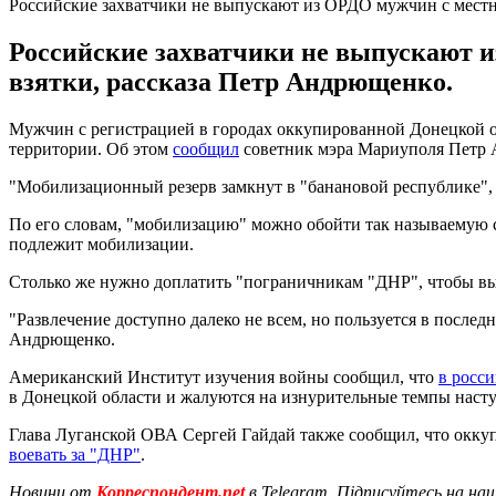
Российские захватчики не выпускают из ОРДО мужчин с мест
Российские захватчики не выпускают 
взятки, рассказа Петр Андрющенко.
Мужчин с регистрацией в городах оккупированной Донецкой о
территории. Об этом
сообщил
советник мэра Мариуполя Петр Ан
"Мобилизационный резерв замкнут в "банановой республике", 
По его словам, "мобилизацию" можно обойти так называемую с 
подлежит мобилизации.
Столько же нужно доплатить "пограничникам "ДНР", чтобы вы
"Развлечение доступно далеко не всем, но пользуется в после
Андрющенко.
Американский Институт изучения войны сообщил, что
в росс
в Донецкой области и жалуются на изнурительные темпы наст
Глава Луганской ОВА Сергей Гайдай также сообщил, что окку
воевать за "ДНР"
.
Новини от
Корреспондент.net
в Telegram. Підписуйтесь на на