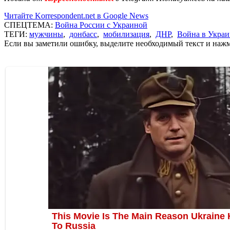
Читайте Korrespondent.net в Google News
СПЕЦТЕМА:
Война России с Украиной
ТЕГИ:
мужчины
,
донбасс
,
мобилизация
,
ДНР
,
Война в Украи
Если вы заметили ошибку, выделите необходимый текст и нажми