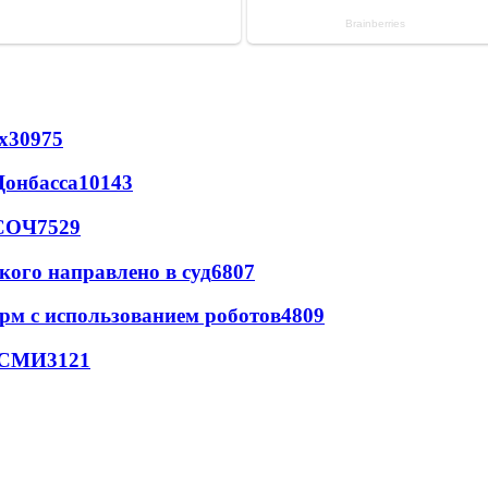
х
30975
Донбасса
10143
 СОЧ
7529
кого направлено в суд
6807
рм с использованием роботов
4809
- СМИ
3121