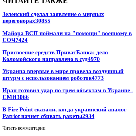
ЧИТАЙТЕ ТАКЖЕ
Зеленский сделал заявление о мирных
переговорах
30855
Майора ВСП поймали на "помощи" военному в
СОЧ
7424
Присвоение средств ПриватБанка: дело
Коломойского направлено в суд
4970
Украина впервые в мире провела воздушный
штурм с использованием роботов
4773
Иран готовил удар по трем объектам в Украине -
СМИ
3066
В Fire Point сказали, когда украинский аналог
Patriot начнет сбивать ракеты
2934
Читать комментарии