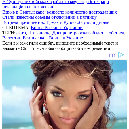
У Сухопутних військах зробили заяву щодо інтеграції
Інтернаціональних легіонів
Взрыв в Сыктывкаре: возросло количество пострадавших
Стали известны объемы отключений в пятницу
Встреча президентов: Ермак и Рубио обсудили детали
СПЕЦТЕМА:
Война России с Украиной
ТЕГИ:
фото
,
Никополь
,
Днепропетровская область
,
обстрел
,
Валентин Резниченко
,
Война в Украине
Если вы заметили ошибку, выделите необходимый текст и
нажмите Ctrl+Enter, чтобы сообщить об этом редакции.