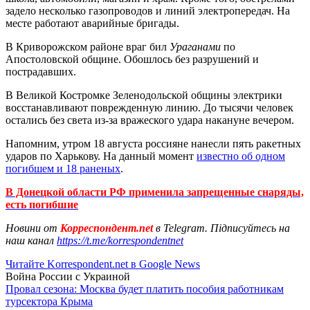
задело несколько газопроводов и линий электропередач. На
месте работают аварийные бригады.
В Криворожском районе враг бил
Ураганами
по
Апостоловской общине. Обошлось без разрушений и
пострадавших.
В Великой Костромке Зеленодольской общины электрики
восстанавливают поврежденную линию. До тысячи человек
остались без света из-за вражеского удара накануне вечером.
Напомним, утром 18 августа россияне нанесли пять ракетных
ударов по Харькову. На данный момент
известно об одном
погибшем и 18 раненых
.
В Донецкой области РФ применила запрещенные снаряды,
есть погибшие
Новини от
Корреспондент.net
в Telegram. Підписуйтесь на
наш канал
https://t.me/korrespondentnet
Читайте Korrespondent.net в Google News
Война России с Украиной
Провал сезона: Москва будет платить пособия работникам
турсектора Крыма