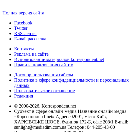
Полная версия сайта
Facebook
Twitter
RSS-ленты
E-mail рассылка
Контакты
Реклама на сайте
Использование материалов korrespondent.net
Правила пользования сайтом
Договор пользования сайтом
Политика в сфере конфиденциальности и персональных
данных
Пользовательское соглашение
Редакция
© 2000-2026, Korrespondent.net
Субъект в сфере онлайн-медиа Название онлайн-медиа -
«КореспонденТ.net» Адрес: 02091, місто Київ,
ХАРКІВСЬКЕ ШОСЕ, будинок 172-Б, офіс 208/1 E-mail:
sunlight@mediadim.com.ua
Телефон: 044-205-43-00