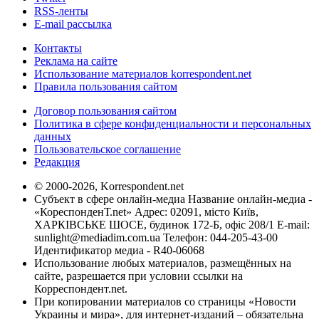
RSS-ленты
E-mail рассылка
Контакты
Реклама на сайте
Использование материалов korrespondent.net
Правила пользования сайтом
Договор пользования сайтом
Политика в сфере конфиденциальности и персональных
данных
Пользовательское соглашение
Редакция
© 2000-2026, Korrespondent.net
Субъект в сфере онлайн-медиа Название онлайн-медиа -
«КореспонденТ.net» Адрес: 02091, місто Київ,
ХАРКІВСЬКЕ ШОСЕ, будинок 172-Б, офіс 208/1 E-mail:
sunlight@mediadim.com.ua
Телефон: 044-205-43-00
Идентификатор медиа - R40-06068
Использование любых материалов, размещённых на
сайте, разрешается при условии ссылки на
Корреспондент.net.
При копировании материалов со страницы «Новости
Украины и мира», для интернет-изданий – обязательна