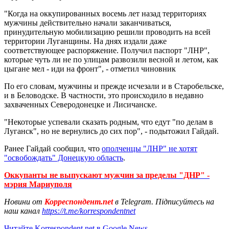
"Когда на оккупированных восемь лет назад территориях
мужчины действительно начали заканчиваться,
принудительную мобилизацию решили проводить на всей
территории Луганщины. На днях издали даже
соответствующее распоряжение. Получил паспорт "ЛНР",
которые чуть ли не по улицам развозили весной и летом, как
цыгане мел - иди на фронт", - отметил чиновник
По его словам, мужчины и прежде исчезали и в Старобельске,
и в Беловодске. В частности, это происходило в недавно
захваченных Северодонецке и Лисичанске.
"Некоторые успевали сказать родным, что едут "по делам в
Луганск", но не вернулись до сих пор", - подытожил Гайдай.
Ранее Гайдай сообщил, что
ополченцы "ЛНР" не хотят
"освобождать" Донецкую область
.
Оккупанты не выпускают мужчин за пределы "ДНР" -
мэрия Мариуполя
Новини от
Корреспондент.net
в Telegram. Підписуйтесь на
наш канал
https://t.me/korrespondentnet
Читайте Korrespondent.net в Google News