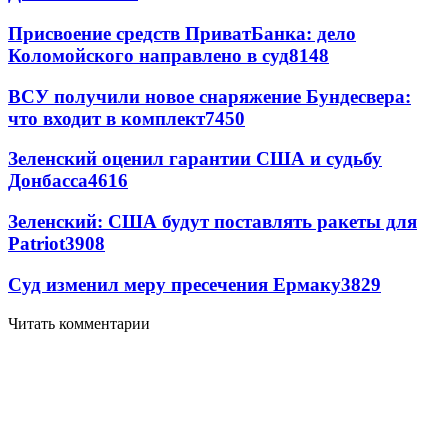
Присвоение средств ПриватБанка: дело
Коломойского направлено в суд
8148
ВСУ получили новое снаряжение Бундесвера:
что входит в комплект
7450
Зеленский оценил гарантии США и судьбу
Донбасса
4616
Зеленский: США будут поставлять ракеты для
Patriot
3908
Суд изменил меру пресечения Ермаку
3829
Читать комментарии