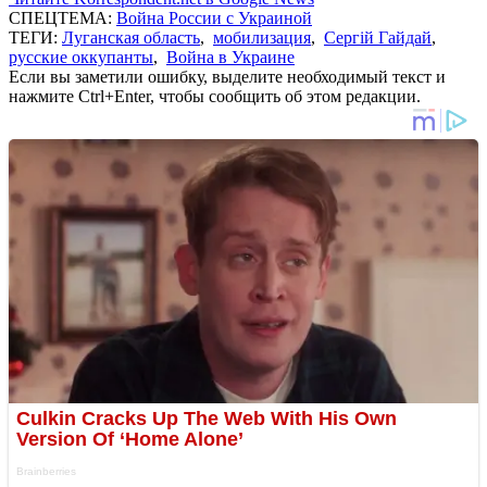
СПЕЦТЕМА:
Война России с Украиной
ТЕГИ:
Луганская область
,
мобилизация
,
Сергій Гайдай
,
русские оккупанты
,
Война в Украине
Если вы заметили ошибку, выделите необходимый текст и
нажмите Ctrl+Enter, чтобы сообщить об этом редакции.