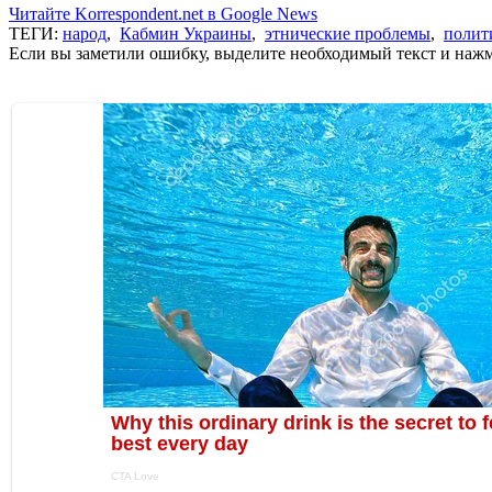
Читайте Korrespondent.net в Google News
ТЕГИ:
народ
,
Кабмин Украины
,
этнические проблемы
,
полит
Если вы заметили ошибку, выделите необходимый текст и нажми