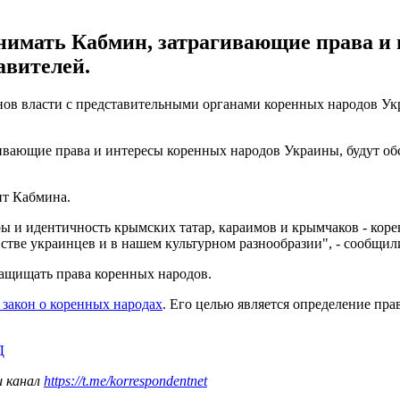
в
инимать Кабмин, затрагивающие права и
авителей.
ов власти с представительными органами коренных народов Укра
ивающие права и интересы коренных народов Украины, будут обсу
нт Кабмина.
ры и идентичность крымских татар, караимов и крымчаков - кор
инстве украинцев и в нашем культурном разнообразии", - сообщил
защищать права коренных народов.
 закон о коренных народах
. Его целью является определение пра
Д
ш канал
https://t.me/korrespondentnet