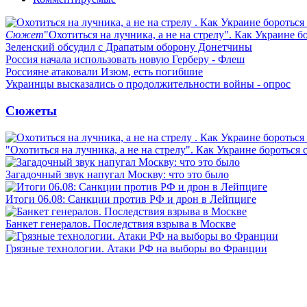
Сюжет
"Охотиться на лучника, а не на стрелу". Как Украине б
Зеленский обсудил с Драпатым оборону Донетчины
Россия начала использовать новую Герберу - Флеш
Россияне атаковали Изюм, есть погибшие
Украинцы высказались о продолжительности войны - опрос
Сюжеты
"Охотиться на лучника, а не на стрелу". Как Украине бороться 
Загадочный звук напугал Москву: что это было
Итоги 06.08: Санкции против РФ и дрон в Лейпциге
Банкет генералов. Последствия взрыва в Москве
Грязные технологии. Атаки РФ на выборы во Франции