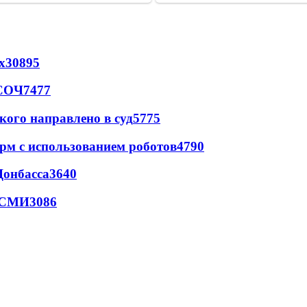
х
30895
 СОЧ
7477
кого направлено в суд
5775
рм с использованием роботов
4790
Донбасса
3640
- СМИ
3086