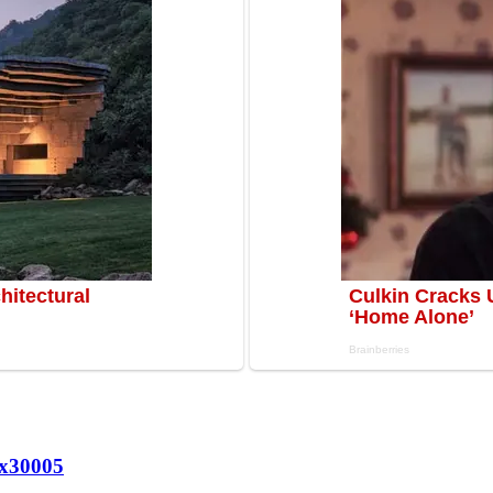
х
30005