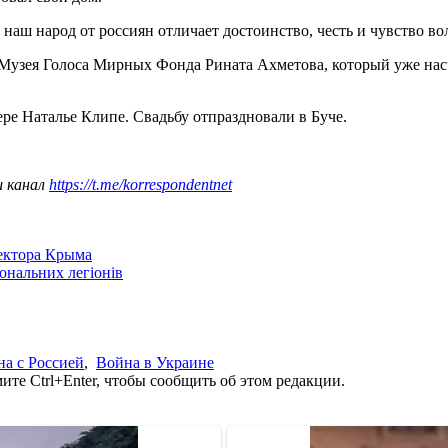
 наш народ от россиян отличает достоинство, честь и чувство в
Музея Голоса Мирных Фонда Рината Ахметова, который уже насч
ре Наталье Клипе. Свадьбу отпраздновали в Буче.
ш канал
https://t.me/korrespondentnet
сектора Крыма
іональних легіонів
а с Россией
,
Война в Украине
те Ctrl+Enter, чтобы сообщить об этом редакции.