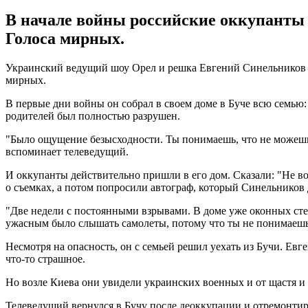
В начале войны российские оккупанты 
Голоса мирных.
Украинский ведущий шоу Орел и решка Евгений Синельников р
мирных.
В первые дни войны он собрал в своем доме в Буче всю семью
родителей был полностью разрушен.
"Было ощущение безысходности. Ты понимаешь, что не можешь в
вспоминает телеведущий.
И оккупанты действительно пришли в его дом. Сказали: "Не в
о съемках, а потом попросили автограф, который Синельников 
"Две недели с постоянными взрывами. В доме уже оконных сте
ужасным было слышать самолеты, потому что ты не понимаешь, 
Несмотря на опасность, он с семьей решил уехать из Бучи. Евг
что-то страшное.
Но возле Киева они увидели украинских военных и от щастя и 
Телеведущий вернулся в Бучу после деоккупации и отремонтир