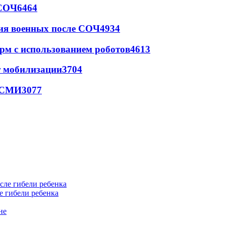
 СОЧ
6464
ия военных после СОЧ
4934
рм с использованием роботов
4613
т мобилизации
3704
- СМИ
3077
е гибели ребенка
не