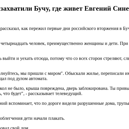
захватили Бучу, где живет Евгений Сине
ассказал, как пережил первые дни российского вторжения в Бу
: четырнадцать человек, преимущественно женщины и дети. При
ыйти и уехать отсюда, потому что со всех сторон стреляют, слы
олнуйтесь, мы пришли с миром". Обыскали жилье, переписали и
дал под дулом автомата.
кол не было, крыша повреждена, дверь заблокирована. Ты прив
что будет", - рассказывает телеведущий.
ений вспоминает, что по дороге видели разрушенные дома, трупы 
облегчения дети начали плакать.
овал свой дом.