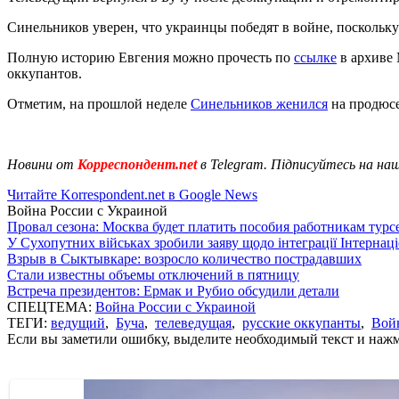
Синельников уверен, что украинцы победят в войне, поскольку
Полную историю Евгения можно прочесть по
ссылке
в архиве 
оккупантов.
Отметим, на прошлой неделе
Синельников женился
на продюсе
Новини от
Корреспондент.net
в Telegram. Підписуйтесь на на
Читайте Korrespondent.net в Google News
Война России с Украиной
Провал сезона: Москва будет платить пособия работникам тур
У Сухопутних військах зробили заяву щодо інтеграції Інтернац
Взрыв в Сыктывкаре: возросло количество пострадавших
Стали известны объемы отключений в пятницу
Встреча президентов: Ермак и Рубио обсудили детали
СПЕЦТЕМА:
Война России с Украиной
ТЕГИ:
ведущий
,
Буча
,
телеведущая
,
русские оккупанты
,
Войн
Если вы заметили ошибку, выделите необходимый текст и нажми