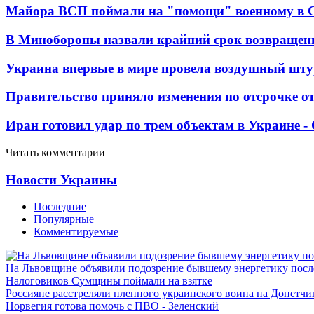
Майора ВСП поймали на "помощи" военному в
В Минобороны назвали крайний срок возвращен
Украина впервые в мире провела воздушный шту
Правительство приняло изменения по отсрочке о
Иран готовил удар по трем объектам в Украине 
Читать комментарии
Новости Украины
Последние
Популярные
Комментируемые
На Львовщине объявили подозрение бывшему энергетику посл
Налоговиков Сумщины поймали на взятке
Россияне расстреляли пленного украинского воина на Донетчи
Норвегия готова помочь с ПВО - Зеленский