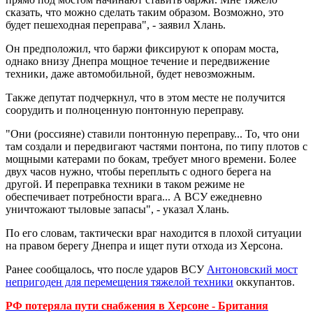
сказать, что можно сделать таким образом. Возможно, это
будет пешеходная переправа", - заявил Хлань.
Он предположил, что баржи фиксируют к опорам моста,
однако внизу Днепра мощное течение и передвижение
техники, даже автомобильной, будет невозможным.
Также депутат подчеркнул, что в этом месте не получится
соорудить и полноценную понтонную переправу.
"Они (россияне) ставили понтонную переправу... То, что они
там создали и передвигают частями понтона, по типу плотов с
мощными катерами по бокам, требует много времени. Более
двух часов нужно, чтобы переплыть с одного берега на
другой. И переправка техники в таком режиме не
обеспечивает потребности врага... А ВСУ ежедневно
уничтожают тыловые запасы", - указал Хлань.
По его словам, тактически враг находится в плохой ситуации
на правом берегу Днепра и ищет пути отхода из Херсона.
Ранее сообщалось, что после ударов ВСУ
Антоновский мост
непригоден для перемещения тяжелой техники
оккупантов.
РФ потеряла пути снабжения в Херсоне - Британия