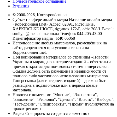
Пользовательское соглашение
Редакция
© 2000-2026, Korrespondent.net
Субъект в сфере онлайн-медиа Название онлайн-медиа -
«КореспонденТ.net» Адрес: 02091, місто Київ,
ХАРКІВСЬКЕ ШОСЕ, будинок 172-Б, офіс 208/1 E-mail:
sunlight@mediadim.com.ua
Телефон: 044-205-43-00
Идентификатор медиа - R40-06068
Использование любых материалов, размещённых на
сайте, разрешается при условии ссылки на
Корреспондент.net.
При копировании материалов со страницы «Новости
Украины и мира», для интернет-изданий – обязательна
прямая открытая для поисковых систем гиперссылка.
Ссылка должна быть размещена в независимости от
полного либо частичного использования материалов.
Гиперссылка (для интернет- изданий) – должна быть
размещена в подзаголовке или в первом абзаце
материала.
Новости с пометками "Мнение", "Экспертиза",
"Заявление", "Регионы", "Деньги", "Власть", "Выборы",
"Тест-драйв", "Спецпроекты", "Промо" публикуются на
правах рекламы.
Раздел Спецпроекты создается совместно с