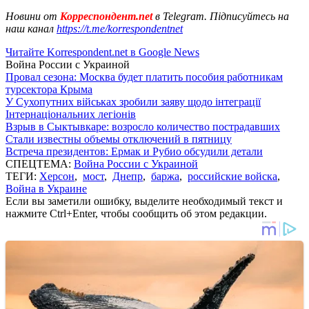
Новини от
Корреспондент.net
в Telegram. Підписуйтесь на
наш канал
https://t.me/korrespondentnet
Читайте Korrespondent.net в Google News
Война России с Украиной
Провал сезона: Москва будет платить пособия работникам
турсектора Крыма
У Сухопутних військах зробили заяву щодо інтеграції
Інтернаціональних легіонів
Взрыв в Сыктывкаре: возросло количество пострадавших
Стали известны объемы отключений в пятницу
Встреча президентов: Ермак и Рубио обсудили детали
СПЕЦТЕМА:
Война России с Украиной
ТЕГИ:
Херсон
,
мост
,
Днепр
,
баржа
,
российские войска
,
Война в Украине
Если вы заметили ошибку, выделите необходимый текст и
нажмите Ctrl+Enter, чтобы сообщить об этом редакции.