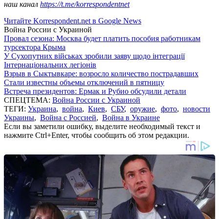
наш канал
https://t.me/korrespondentnet
Читайте Korrespondent.net в Google News
Война России с Украиной
Провал сезона: Москва будет платить пособия работникам
турсектора Крыма
У Сухопутних військах зробили заяву щодо інтеграції
Інтернаціональних легіонів
Взрыв в Сыктывкаре: возросло количество пострадавших
Стали известны объемы отключений в пятницу
Встреча президентов: Ермак и Рубио обсудили детали
СПЕЦТЕМА:
Война России с Украиной
ТЕГИ:
Украина
,
война
,
Киев
,
СБУ
,
оружие
,
фото
,
новости
Украины
,
Война с Россией
,
Война в Украине
Если вы заметили ошибку, выделите необходимый текст и
нажмите Ctrl+Enter, чтобы сообщить об этом редакции.