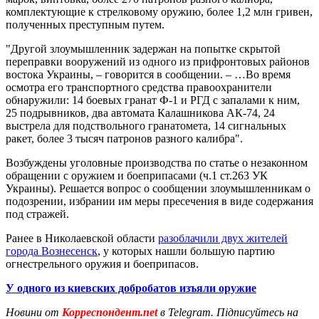
комплектующие к стрелковому оружию, более 1,2 млн гривен,
полученных преступным путем.
"Другой злоумышленник задержан на попытке скрытой
переправки вооружений из одного из прифронтовых районов
востока Украины, – говорится в сообщении. – …Во время
осмотра его транспортного средства правоохранители
обнаружили: 14 боевых гранат Ф-1 и РГД с запалами к ним,
25 подрывников, два автомата Калашникова АК-74, 24
выстрела для подствольного гранатомета, 14 сигнальных
ракет, более 3 тысяч патронов разного калибра".
Возбуждены уголовные производства по статье о незаконном
обращении с оружием и боеприпасами (ч.1 ст.263 УК
Украины). Решается вопрос о сообщении злоумышленникам о
подозрении, избрании им меры пресечения в виде содержания
под стражей.
Ранее в Николаевской области
разоблачили двух жителей
города Вознесенск
, у которых нашли большую партию
огнестрельного оружия и боеприпасов.
У одного из киевских добробатов изъяли оружие
Новини от
Корреспондент.net
в Telegram. Підписуйтесь на