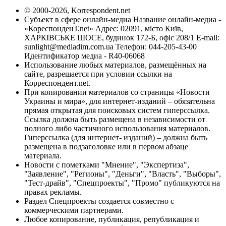
© 2000-2026, Korrespondent.net
Субъект в сфере онлайн-медиа Название онлайн-медиа -
«КореспонденТ.net» Адрес: 02091, місто Київ,
ХАРКІВСЬКЕ ШОСЕ, будинок 172-Б, офіс 208/1 E-mail:
sunlight@mediadim.com.ua
Телефон: 044-205-43-00
Идентификатор медиа - R40-06068
Использование любых материалов, размещённых на
сайте, разрешается при условии ссылки на
Корреспондент.net.
При копировании материалов со страницы «Новости
Украины и мира», для интернет-изданий – обязательна
прямая открытая для поисковых систем гиперссылка.
Ссылка должна быть размещена в независимости от
полного либо частичного использования материалов.
Гиперссылка (для интернет- изданий) – должна быть
размещена в подзаголовке или в первом абзаце
материала.
Новости с пометками "Мнение", "Экспертиза",
"Заявление", "Регионы", "Деньги", "Власть", "Выборы",
"Тест-драйв", "Спецпроекты", "Промо" публикуются на
правах рекламы.
Раздел Спецпроекты создается совместно с
коммерческими партнерами.
Любое копирование, публикация, републикация и