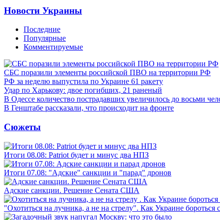
Новости Украины
Последние
Популярные
Комментируемые
СБС поразили элементы российской ПВО на территории РФ
РФ за неделю выпустила по Украине 61 ракету
Удар по Харькову: двое погибших, 21 раненый
В Одессе количество пострадавших увеличилось до восьми чел
В Генштабе рассказали, что происходит на фронте
Сюжеты
Итоги 08.08: Patriot будет и минус два НПЗ
Итоги 07.08: "Адские" санкции и "парад" дронов
Адские санкции. Решение Сената США
"Охотиться на лучника, а не на стрелу". Как Украине бороться 