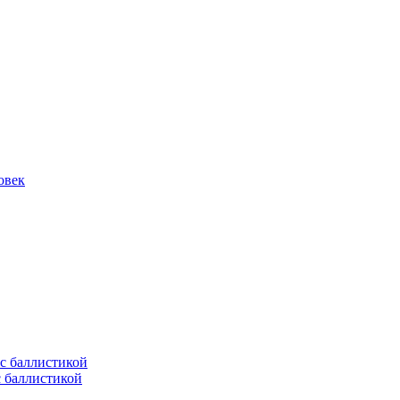
овек
с баллистикой