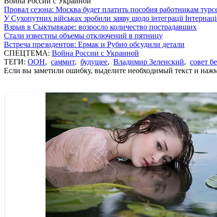
Война России с Украиной
Провал сезона: Москва будет платить пособия работникам тур
У Сухопутних військах зробили заяву щодо інтеграції Інтернац
Взрыв в Сыктывкаре: возросло количество пострадавших
Стали известны объемы отключений в пятницу
Встреча президентов: Ермак и Рубио обсудили детали
СПЕЦТЕМА:
Война России с Украиной
ТЕГИ:
ООН
,
саммит
,
будущее
,
Владимир Зеленский
,
совет б
Если вы заметили ошибку, выделите необходимый текст и нажми