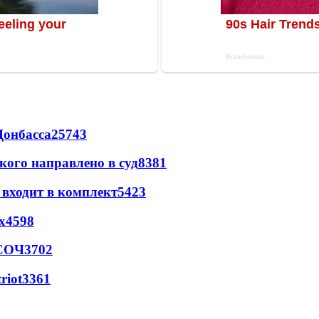
Донбасса
25743
кого направлено в суд
8381
 входит в комплект
5423
х
4598
 СОЧ
3702
riot
3361