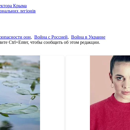
сектора Крыма
іональних легіонів
езопасности оон
,
Война с Россией
,
Война в Украине
те Ctrl+Enter, чтобы сообщить об этом редакции.