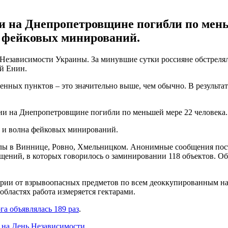
ии на Днепропетровщине погибли по мень
а фейковых минирований.
 Независимости Украины. За минувшие сутки россияне обстреляли
й Енин.
нных пунктов – это значительно выше, чем обычно. В результат
ции на Днепропетровщине погибли по меньшей мере 22 человека.
ь и волна фейковых минирований.
ы в Виннице, Ровно, Хмельницком. Анонимные сообщения посту
щений, в которых говорилось о заминировании 118 объектов. О
ории от взрывоопасных предметов по всем деоккупированным на
областях работа измеряется гектарами.
га объявлялась 189 раз
.
 на День Независимости
.