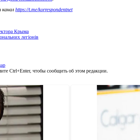
ш канал
https://t.me/korrespondentnet
сектора Крыма
іональних легіонів
дар
те Ctrl+Enter, чтобы сообщить об этом редакции.