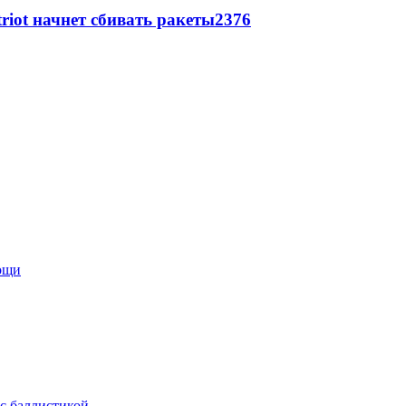
triot начнет сбивать ракеты
2376
мощи