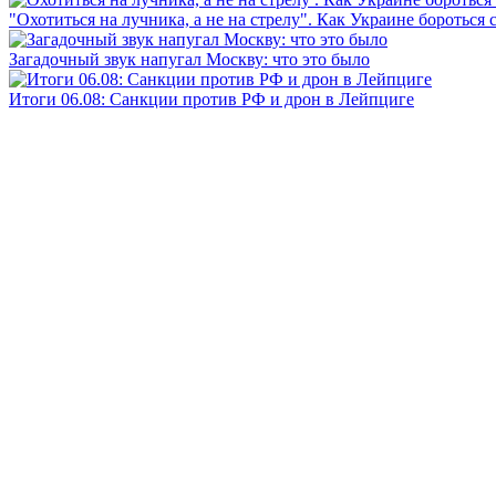
"Охотиться на лучника, а не на стрелу". Как Украине бороться 
Загадочный звук напугал Москву: что это было
Итоги 06.08: Санкции против РФ и дрон в Лейпциге