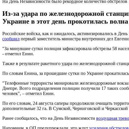
На День Независимости было рекордное количество обстрелов
Из-за удара по железнодорожной станц
Украине в этот день прокотилась волн
Российские войска, как и ожидалось, активизировались в День
сообщил
первый заместитель министра внутренних дел Евгени
"За минувшие сутки полиция зафиксировала обстрелы 58 населе
- отметил Енин.
Также в результате ракетного удара по железнодорожной стан
По словам Енина, за прошедшие сутки по Украине прокатилас
"Телефонные террористы минировали железнодорожные вокзал
Днепре. Всего подразделения полиции получили 17 таких сооб
человек", – отметил Енин.
По его словам, 24 августа саперы продолжили очищать террит
дополнительные 32 га. В Сумской, Черниговской и Черкасской 
Ранее сообщалось, что на День Независимости
воздушная трево
Напомним, в ОП предупреждали, что ждут
усиления обстрелов