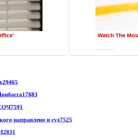
х
29465
Донбасса
17883
 СОЧ
7591
кого направлено в суд
7525
И
2831