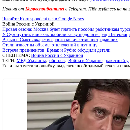
Новини от
Корреспондент.net
в Telegram. Підписуйтесь на на
Читайте Korrespondent.net в Google News
Война России с Украиной
Провал сезона: Москва будет платить пособия работникам тур
У Сухопутних військах зробили заяву щодо інтеграції Інтернац
Взрыв в Сыктывкаре: возросло количество пострадавших
Стали известны объемы отключений в пятницу
Встреча президентов: Ермак и Рубио обсудили детали
СПЕЦТЕМА:
Война России с Украиной
ТЕГИ:
МВД Украины
,
обстрел
,
Война в Украине
,
ракетный у
Если вы заметили ошибку, выделите необходимый текст и нажми