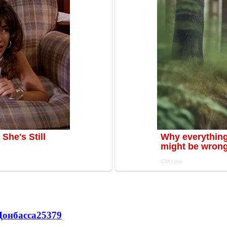
Донбасса
25379