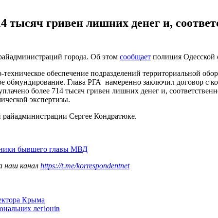
4 тысяч гривен лишних денег и, соответ
 райадминистраций города. Об этом
сообщает
полиция Одесской 
о-техническое обеспечение подразделений территориальной об
е обмундирование. Глава РГА намеренно заключил договор с ко
лачено более 714 тысяч гривен лишних денег и, соответственн
ической экспертизы.
ой райадминистрации Сергее Кондратюке.
щники бывшего главы МВД
а наш канал
https://t.me/korrespondentnet
сектора Крыма
іональних легіонів