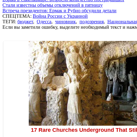
Стали известны объемы отключений в пятницу
Встреча президентов: Ермак и Рубио обсудили детали
СПЕЦТЕМА:
Война России с Украиной
ТЕГИ:
бюджет
,
Одесса
,
чиновник
,
подозрения
,
Национальна
Если вы заметили ошибку, выделите необходимый текст и нажми