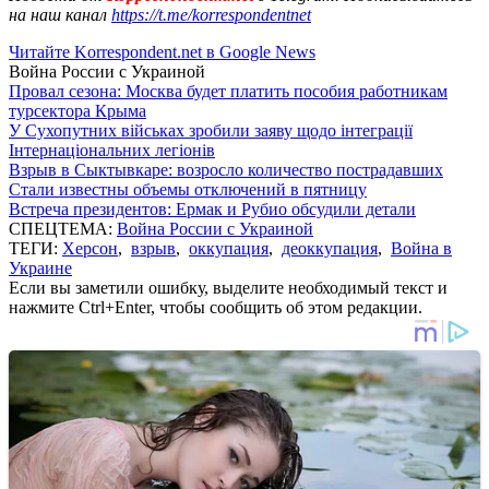
на наш канал
https://t.me/korrespondentnet
Читайте Korrespondent.net в Google News
Война России с Украиной
Провал сезона: Москва будет платить пособия работникам
турсектора Крыма
У Сухопутних військах зробили заяву щодо інтеграції
Інтернаціональних легіонів
Взрыв в Сыктывкаре: возросло количество пострадавших
Стали известны объемы отключений в пятницу
Встреча президентов: Ермак и Рубио обсудили детали
СПЕЦТЕМА:
Война России с Украиной
ТЕГИ:
Херсон
,
взрыв
,
оккупация
,
деоккупация
,
Война в
Украине
Если вы заметили ошибку, выделите необходимый текст и
нажмите Ctrl+Enter, чтобы сообщить об этом редакции.