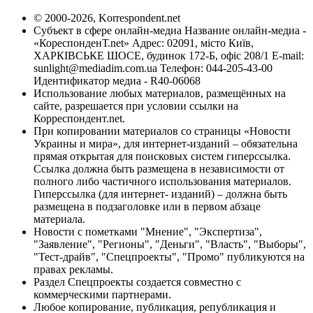
© 2000-2026, Korrespondent.net
Субъект в сфере онлайн-медиа Название онлайн-медиа -
«КореспонденТ.net» Адрес: 02091, місто Київ,
ХАРКІВСЬКЕ ШОСЕ, будинок 172-Б, офіс 208/1 E-mail:
sunlight@mediadim.com.ua
Телефон: 044-205-43-00
Идентификатор медиа - R40-06068
Использование любых материалов, размещённых на
сайте, разрешается при условии ссылки на
Корреспондент.net.
При копировании материалов со страницы «Новости
Украины и мира», для интернет-изданий – обязательна
прямая открытая для поисковых систем гиперссылка.
Ссылка должна быть размещена в независимости от
полного либо частичного использования материалов.
Гиперссылка (для интернет- изданий) – должна быть
размещена в подзаголовке или в первом абзаце
материала.
Новости с пометками "Мнение", "Экспертиза",
"Заявление", "Регионы", "Деньги", "Власть", "Выборы",
"Тест-драйв", "Спецпроекты", "Промо" публикуются на
правах рекламы.
Раздел Спецпроекты создается совместно с
коммерческими партнерами.
Любое копирование, публикация, републикация и