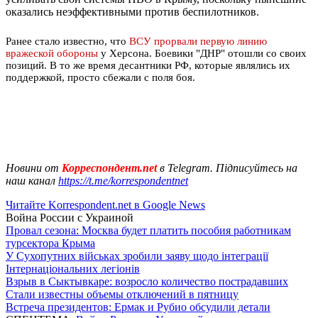
оказались неэффективными против беспилотников.
Ранее стало известно, что
ВСУ прорвали первую линию
вражеской обороны
у Херсона. Боевики "ДНР" отошли со своих
позиций. В то же время десантники РФ, которые являлись их
поддержкой, просто сбежали с поля боя.
Новини от
Корреспондент.net
в Telegram. Підписуйтесь на
наш канал
https://t.me/korrespondentnet
Читайте Korrespondent.net в Google News
Война России с Украиной
Провал сезона: Москва будет платить пособия работникам
турсектора Крыма
У Сухопутних військах зробили заяву щодо інтеграції
Інтернаціональних легіонів
Взрыв в Сыктывкаре: возросло количество пострадавших
Стали известны объемы отключений в пятницу
Встреча президентов: Ермак и Рубио обсудили детали