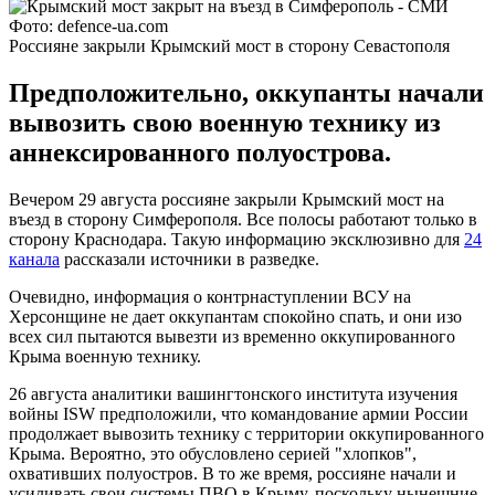
Фото: defence-ua.com
Россияне закрыли Крымский мост в сторону Севастополя
Предположительно, оккупанты начали
вывозить свою военную технику из
аннексированного полуострова.
Вечером 29 августа россияне закрыли Крымский мост на
въезд в сторону Симферополя. Все полосы работают только в
сторону Краснодара. Такую информацию эксклюзивно для
24
канала
рассказали источники в разведке.
Очевидно, информация о контрнаступлении ВСУ на
Херсонщине не дает оккупантам спокойно спать, и они изо
всех сил пытаются вывезти из временно оккупированного
Крыма военную технику.
26 августа аналитики вашингтонского института изучения
войны ISW предположили, что командование армии России
продолжает вывозить технику с территории оккупированного
Крыма. Вероятно, это обусловлено серией "хлопков",
охвативших полуостров. В то же время, россияне начали и
усиливать свои системы ПВО в Крыму, поскольку нынешние