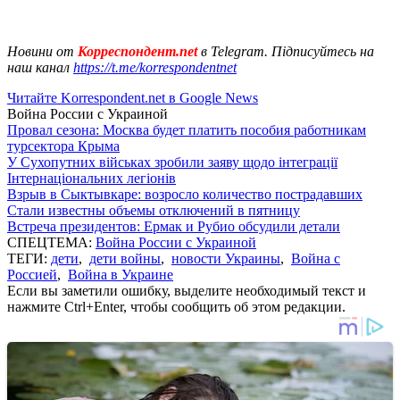
Новини от
Корреспондент.net
в Telegram. Підписуйтесь на
наш канал
https://t.me/korrespondentnet
Читайте Korrespondent.net в Google News
Война России с Украиной
Провал сезона: Москва будет платить пособия работникам
турсектора Крыма
У Сухопутних військах зробили заяву щодо інтеграції
Інтернаціональних легіонів
Взрыв в Сыктывкаре: возросло количество пострадавших
Стали известны объемы отключений в пятницу
Встреча президентов: Ермак и Рубио обсудили детали
СПЕЦТЕМА:
Война России с Украиной
ТЕГИ:
дети
,
дети войны
,
новости Украины
,
Война с
Россией
,
Война в Украине
Если вы заметили ошибку, выделите необходимый текст и
нажмите Ctrl+Enter, чтобы сообщить об этом редакции.