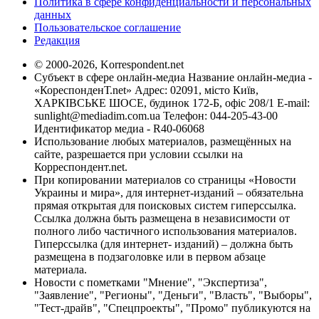
Политика в сфере конфиденциальности и персональных
данных
Пользовательское соглашение
Редакция
© 2000-2026, Korrespondent.net
Субъект в сфере онлайн-медиа Название онлайн-медиа -
«КореспонденТ.net» Адрес: 02091, місто Київ,
ХАРКІВСЬКЕ ШОСЕ, будинок 172-Б, офіс 208/1 E-mail:
sunlight@mediadim.com.ua
Телефон: 044-205-43-00
Идентификатор медиа - R40-06068
Использование любых материалов, размещённых на
сайте, разрешается при условии ссылки на
Корреспондент.net.
При копировании материалов со страницы «Новости
Украины и мира», для интернет-изданий – обязательна
прямая открытая для поисковых систем гиперссылка.
Ссылка должна быть размещена в независимости от
полного либо частичного использования материалов.
Гиперссылка (для интернет- изданий) – должна быть
размещена в подзаголовке или в первом абзаце
материала.
Новости с пометками "Мнение", "Экспертиза",
"Заявление", "Регионы", "Деньги", "Власть", "Выборы",
"Тест-драйв", "Спецпроекты", "Промо" публикуются на