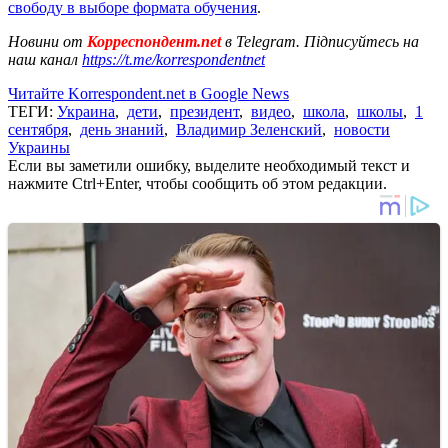
свободу в выборе формата обучения
.
Новини от
Корреспондент.net
в Telegram. Підписуйтесь на
наш канал
https://t.me/korrespondentnet
Читайте Korrespondent.net в Google News
ТЕГИ:
Украина
,
дети
,
президент
,
видео
,
школа
,
школы
,
1
сентября
,
день знаний
,
Владимир Зеленский
,
новости
Украины
Если вы заметили ошибку, выделите необходимый текст и
нажмите Ctrl+Enter, чтобы сообщить об этом редакции.