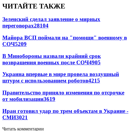
ЧИТАЙТЕ ТАКЖЕ
Зеленский сделал заявление о мирных
переговорах
28104
Майора ВСП поймали на "помощи" военному в
СОЧ
5209
В Минобороны назвали крайний срок
возвращения военных после СОЧ
4905
Украина впервые в мире провела воздушный
штурм с использованием роботов
4215
Правительство приняло изменения по отсрочке
от мобилизации
3619
Иран готовил удар по трем объектам в Украине -
СМИ
3021
Читать комментарии