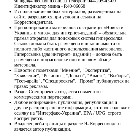
sunlight@mediadim.com.ua
Телефон: 044-205-43-00
Идентификатор медиа - R40-06068
Использование любых материалов, размещённых на
сайте, разрешается при условии ссылки на
Корреспондент.net.
При копировании материалов со страницы «Новости
Украины и мира», для интернет-изданий – обязательна
прямая открытая для поисковых систем гиперссылка.
Ссылка должна быть размещена в независимости от
полного либо частичного использования материалов.
Гиперссылка (для интернет- изданий) – должна быть
размещена в подзаголовке или в первом абзаце
материала.
Новости с пометками "Мнение", "Экспертиза",
"Заявление", "Регионы", "Деньги", "Власть", "Выборы",
"Тест-драйв", "Спецпроекты", "Промо" публикуются на
правах рекламы.
Раздел Спецпроекты создается совместно с
коммерческими партнерами.
Любое копирование, публикация, републикация и
другое распространение информации, которое содержит
ссылку на "Интерфакс-Украина", EPA / UPG, строго
воспрещается.
Владелец веб-страницы в разделе Я- Корреспондент
является автор публикации.