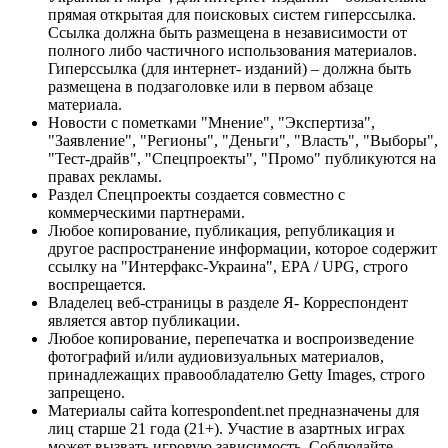
прямая открытая для поисковых систем гиперссылка.
Ссылка должна быть размещена в независимости от
полного либо частичного использования материалов.
Гиперссылка (для интернет- изданий) – должна быть
размещена в подзаголовке или в первом абзаце
материала.
Новости с пометками "Мнение", "Экспертиза",
"Заявление", "Регионы", "Деньги", "Власть", "Выборы",
"Тест-драйв", "Спецпроекты", "Промо" публикуются на
правах рекламы.
Раздел Спецпроекты создается совместно с
коммерческими партнерами.
Любое копирование, публикация, републикация и
другое распространение информации, которое содержит
ссылку на "Интерфакс-Украина", EPA / UPG, строго
воспрещается.
Владелец веб-страницы в разделе Я- Корреспондент
является автор публикации.
Любое копирование, перепечатка и воспроизведение
фотографий и/или аудиовизуальных материалов,
принадлежащих правообладателю Getty Images, строго
запрещено.
Материалы сайта korrespondent.net предназначены для
лиц старше 21 года (21+). Участие в азартных играх
может вызвать игровую зависимость. Соблюдайте