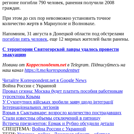
регионе погибли 790 человек, ранения получили 2008
граждан.
При этом до сих пор невозможно установить точное
количество жертв в Мариуполе и Волновахе.
Напомним, 31 августа в Донецкой области под обстрелами
погибли пять человек
, еще 12 мирных жителей были ранены.
С территории Святогорской лавры удалось провести
эвакуацию
Новини от
Корреспондент.net
в Telegram. Підписуйтесь на
наш канал
https://t.me/korrespondentnet
Читайте Korrespondent.net в Google News
Война России с Украиной
Провал сезона: Москва будет платить пособия работникам
турсектора Крыма
У Сухопутних військах зробили заяву щодо інтеграції
Інтернаціональних легіонів
Взрыв в Сыктывкаре: возросло количество пострадавших
Стали известны объемы отключений в пятницу
Встреча президентов: Ермак и Рубио обсудили детали
СПЕЦТЕМА:
Война России с Украиной