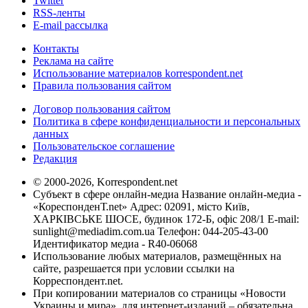
Twitter
RSS-ленты
E-mail рассылка
Контакты
Реклама на сайте
Использование материалов korrespondent.net
Правила пользования сайтом
Договор пользования сайтом
Политика в сфере конфиденциальности и персональных
данных
Пользовательское соглашение
Редакция
© 2000-2026, Korrespondent.net
Субъект в сфере онлайн-медиа Название онлайн-медиа -
«КореспонденТ.net» Адрес: 02091, місто Київ,
ХАРКІВСЬКЕ ШОСЕ, будинок 172-Б, офіс 208/1 E-mail:
sunlight@mediadim.com.ua
Телефон: 044-205-43-00
Идентификатор медиа - R40-06068
Использование любых материалов, размещённых на
сайте, разрешается при условии ссылки на
Корреспондент.net.
При копировании материалов со страницы «Новости
Украины и мира», для интернет-изданий – обязательна