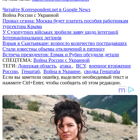
Читайте Korrespondent.net в Google News
Война России с Украиной
Провал сезона: Москва будет платить пособия работникам
турсектора Крыма
У Сухопутних військах зробили заяву щодо інтеграції
Інтернаціональних легіонів
Взрыв в Сыктывкаре: возросло количество пострадавших
Стали известны объемы отключений в пятницу
Встреча президентов: Ермак и Рубио обсудили детали
СПЕЦТЕМА:
Война России с Украиной
ТЕГИ:
Донецкая область
,
атака
,
ВСУ
,
военное вторжение
России
,
Генштаб
,
Война в Украине
,
сводка Генштаба
Если вы заметили ошибку, выделите необходимый текст и
нажмите Ctrl+Enter, чтобы сообщить об этом редакции.