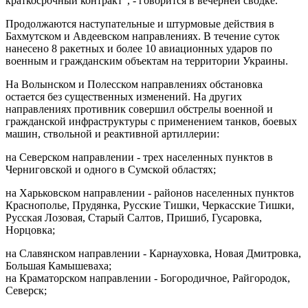
краткосрочный контракт", - говорится в вечерней сводке.
Продолжаются наступательные и штурмовые действия в
Бахмутском и Авдеевском направлениях. В течение суток
нанесено 8 ракетных и более 10 авиационных ударов по
военным и гражданским объектам на территории Украины.
На Волынском и Полесском направлениях обстановка
остается без существенных изменений. На других
направлениях противник совершил обстрелы военной и
гражданской инфраструктуры с применением танков, боевых
машин, ствольной и реактивной артиллерии:
на Северском направлении - трех населенных пунктов в
Черниговской и одного в Сумской областях;
на Харьковском направлении - районов населенных пунктов
Краснополье, Прудянка, Русские Тишки, Черкасские Тишки,
Русская Лозовая, Старый Салтов, Пришиб, Гусаровка,
Норцовка;
на Славянском направлении - Карнауховка, Новая Дмитровка,
Большая Камышеваха;
на Краматорском направлении - Богородичное, Райгородок,
Северск;