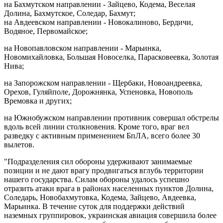
на Бахмутском направлении - Зайцево, Кодема, Веселая
Долина, Бахмутское, Соледар, Бахмут;
на Авдеевском направлении - Новокалиново, Бердичи,
Водяное, Первомайское;
на Новопавловском направлении - Марьинка,
Новомихайловка, Большая Новоселка, Парасковеевка, Золотая
Нива;
на Запорожском направлении - Щербаки, Новоандреевка,
Орехов, Гуляйполе, Дорожнянка, Успеновка, Новополь
Времовка и других;
на Южнобужском направлении противник совершал обстрелы
вдоль всей линии столкновения. Кроме того, враг вел
разведку с активным применением БпЛА, всего более 30
вылетов.
"Подразделения сил обороны удерживают занимаемые
позиции и не дают врагу продвигаться вглубь территории
нашего государства. Силам обороны удалось успешно
отразить атаки врага в районах населенных пунктов Долина,
Соледарь, Новобахмутовка, Кодема, Зайцево, Авдеевка,
Марьинка. В течение суток для поддержки действий
наземных группировок, украинская авиация совершила более