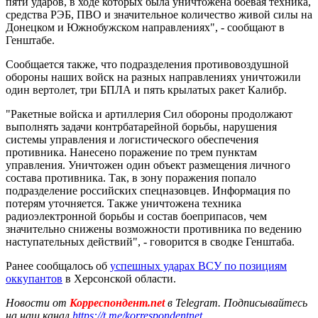
пяти ударов, в ходе которых была уничтожена боевая техника,
средства РЭБ, ПВО и значительное количество живой силы на
Донецком и Южнобужском направлениях", - сообщают в
Генштабе.
Сообщается также, что подразделения противовоздушной
обороны наших войск на разных направлениях уничтожили
один вертолет, три БПЛА и пять крылатых ракет Калибр.
"Ракетные войска и артиллерия Сил обороны продолжают
выполнять задачи контрбатарейной борьбы, нарушения
системы управления и логистического обеспечения
противника. Нанесено поражение по трем пунктам
управления. Уничтожен один объект размещения личного
состава противника. Так, в зону поражения попало
подразделение российских спецназовцев. Информация по
потерям уточняется. Также уничтожена техника
радиоэлектронной борьбы и состав боеприпасов, чем
значительно снижены возможности противника по ведению
наступательных действий", - говорится в сводке Генштаба.
Ранее сообщалось об
успешных ударах ВСУ по позициям
оккупантов
в Херсонской области.
Новости от
Корреспондент.net
в Telegram. Подписывайтесь
на наш канал
https://t.me/korrespondentnet