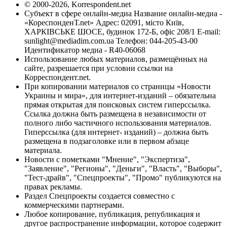
© 2000-2026, Korrespondent.net
Субъект в сфере онлайн-медиа Название онлайн-медиа -
«КореспонденТ.net» Адрес: 02091, місто Київ,
ХАРКІВСЬКЕ ШОСЕ, будинок 172-Б, офіс 208/1 E-mail:
sunlight@mediadim.com.ua
Телефон: 044-205-43-00
Идентификатор медиа - R40-06068
Использование любых материалов, размещённых на
сайте, разрешается при условии ссылки на
Корреспондент.net.
При копировании материалов со страницы «Новости
Украины и мира», для интернет-изданий – обязательна
прямая открытая для поисковых систем гиперссылка.
Ссылка должна быть размещена в независимости от
полного либо частичного использования материалов.
Гиперссылка (для интернет- изданий) – должна быть
размещена в подзаголовке или в первом абзаце
материала.
Новости с пометками "Мнение", "Экспертиза",
"Заявление", "Регионы", "Деньги", "Власть", "Выборы",
"Тест-драйв", "Спецпроекты", "Промо" публикуются на
правах рекламы.
Раздел Спецпроекты создается совместно с
коммерческими партнерами.
Любое копирование, публикация, републикация и
другое распространение информации, которое содержит