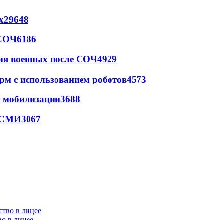
х
29648
 СОЧ
6186
ия военных после СОЧ
4929
рм с использованием роботов
4573
т мобилизации
3688
- СМИ
3067
во в лицее