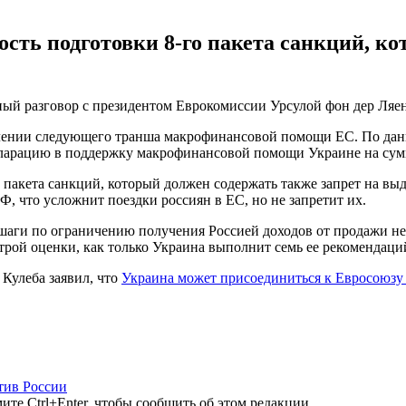
сть подготовки 8-го пакета санкций, ко
ый разговор с президентом Еврокомиссии Урсулой фон дер Ляен
делении следующего транша макрофинансовой помощи ЕС. По да
ларацию в поддержку макрофинансовой помощи Украине на сумм
 пакета санкций, который должен содержать также запрет на вы
, что усложнит поездки россиян в ЕС, но не запретит их.
 шаги по ограничению получения Россией доходов от продажи не
й оценки, как только Украина выполнит семь ее рекомендаций",
Кулеба заявил, что
Украина может присоединиться к Евросоюзу н
тив России
те Ctrl+Enter, чтобы сообщить об этом редакции.