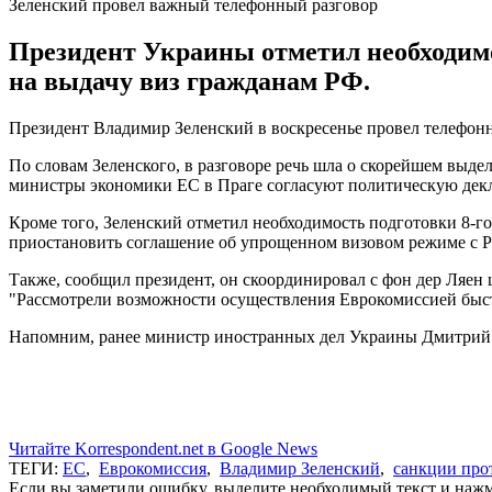
Зеленский провел важный телефонный разговор
Президент Украины отметил необходимо
на выдачу виз гражданам РФ.
Президент Владимир Зеленский в воскресенье провел телефонн
По словам Зеленского, в разговоре речь шла о скорейшем вы
министры экономики ЕС в Праге согласуют политическую дек
Кроме того, Зеленский отметил необходимость подготовки 8-го
приостановить соглашение об упрощенном визовом режиме с РФ
Также, сообщил президент, он скоординировал с фон дер Ляен
"Рассмотрели возможности осуществления Еврокомиссией быстро
Напомним, ранее министр иностранных дел Украины Дмитрий 
Читайте Korrespondent.net в Google News
ТЕГИ:
ЕС
,
Еврокомиссия
,
Владимир Зеленский
,
санкции про
Если вы заметили ошибку, выделите необходимый текст и нажми