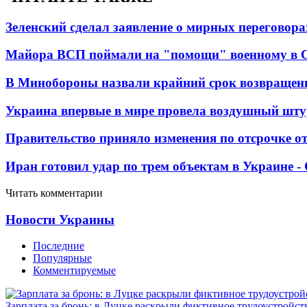
Зеленский сделал заявление о мирных переговора
Майора ВСП поймали на "помощи" военному в
В Минобороны назвали крайний срок возвращен
Украина впервые в мире провела воздушный шту
Правительство приняло изменения по отсрочке о
Иран готовил удар по трем объектам в Украине 
Читать комментарии
Новости Украины
Последние
Популярные
Комментируемые
Зарплата за бронь: в Луцке раскрыли фиктивное трудоустройст