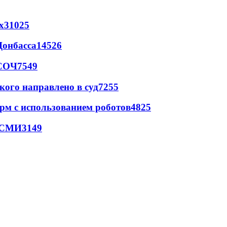
х
31025
Донбасса
14526
 СОЧ
7549
кого направлено в суд
7255
рм с использованием роботов
4825
- СМИ
3149