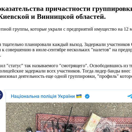
оказательства причастности группировк
Киевской и Винницкой областей.
упной группы, которые украли с предприятий имущество на 12 
и тщательно планировали каждый выход. Задержали участников
и к совершению в июле-сентябре нескольких "налетов" на предп
.
л "статус" так называемого "смотрящего". Освободившись из тю
олицейские задержали всех участников. Тогда лидер банды внес
анизовал деятельность еще одной группировки, "профиль" которо