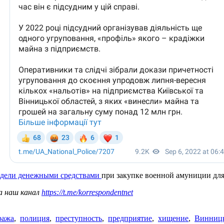
адели денежными средствами
при закупке военной амуниции для
а наш канал
https://t.me/korrespondentnet
ража
,
полиция
,
преступность
,
предприятие
,
хищение
,
Винницк