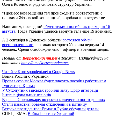
Олега Котенко и ряда силовых структур Украины.
"Процесс возвращения тел происходит в соответствии с
нормами Женевской конвенции", – добавили в ведомстве.
Напомним, последний
обмен телами погибших проходил 16
августа
. Тогда Украине удалось вернуть тела еще 19 военных.
А 2 сентября в Донецкой области
состоялся обмен
военнопленными
, в рамках которого Украина вернула 14
человек. Среди освобожденных – офицер и военный медик.
Новини от
Корреспондент.net
в Telegram. Підписуйтесь на
наш канал
https://t.me/korrespondentnet
Читайте Korrespondent.net в Google News
Война России с Украиной
Провал сезона: Москва будет платить пособия работникам
турсектора Крыма
У Сухопутних військах зробили заяву щодо інтеграції
Інтернаціональних легіонів
Взрыв в Сыктывкаре: возросло количество пострадавших
Стали известны объемы отключений в пятницу
Встреча президентов: Ермак и Рубио обсудили детали
СПЕЦТЕМА:
Война России с Украиной