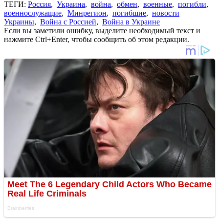
ТЕГИ:
Россия
,
Украина
,
война
,
обмен
,
военные
,
погибли
,
военнослужащие
,
Минрегион
,
погибшие
,
новости
Украины
,
Война с Россией
,
Война в Украине
Если вы заметили ошибку, выделите необходимый текст и
нажмите Ctrl+Enter, чтобы сообщить об этом редакции.