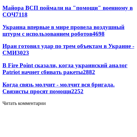
Майора ВСП поймали на "помощи" военному в
СОЧ
7118
Украина впервые в мире провела воздушный
штурм с использованием роботов
4698
Иран готовил удар по трем объектам в Украине -
СМИ
3023
В Fire Point сказали, когда украинский аналог
Patriot начнет сбивать ракеты
2882
Когда связь молчит - молчит вся бригада.
Связисты просят помощи
2252
Читать комментарии