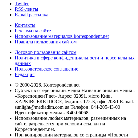
Twitter
RSS-ленты
E-mail рассылка
Контакты
Реклама на сайте
Использование материалов korrespondent.net
Правила пользования сайтом
Договор пользования сайтом
Политика в сфере конфиденциальности и персональных
данных
Пользовательское соглашение
Редакция
© 2000-2026, Korrespondent.net
Субъект в сфере онлайн-медиа Название онлайн-медиа -
«КореспонденТ.net» Адрес: 02091, місто Київ,
ХАРКІВСЬКЕ ШОСЕ, будинок 172-Б, офіс 208/1 E-mail:
sunlight@mediadim.com.ua
Телефон: 044-205-43-00
Идентификатор медиа - R40-06068
Использование любых материалов, размещённых на
сайте, разрешается при условии ссылки на
Корреспондент.net.
При копировании материалов со страницы «Новости