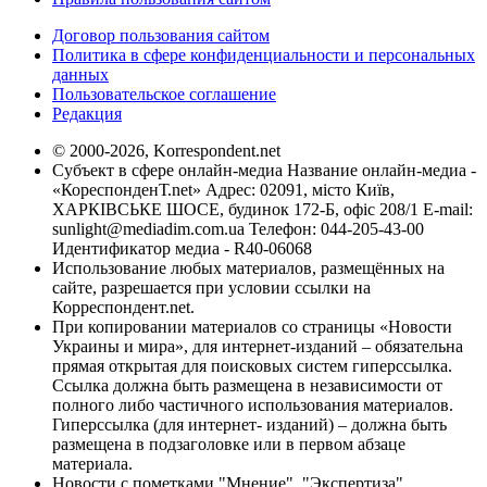
Договор пользования сайтом
Политика в сфере конфиденциальности и персональных
данных
Пользовательское соглашение
Редакция
© 2000-2026, Korrespondent.net
Субъект в сфере онлайн-медиа Название онлайн-медиа -
«КореспонденТ.net» Адрес: 02091, місто Київ,
ХАРКІВСЬКЕ ШОСЕ, будинок 172-Б, офіс 208/1 E-mail:
sunlight@mediadim.com.ua
Телефон: 044-205-43-00
Идентификатор медиа - R40-06068
Использование любых материалов, размещённых на
сайте, разрешается при условии ссылки на
Корреспондент.net.
При копировании материалов со страницы «Новости
Украины и мира», для интернет-изданий – обязательна
прямая открытая для поисковых систем гиперссылка.
Ссылка должна быть размещена в независимости от
полного либо частичного использования материалов.
Гиперссылка (для интернет- изданий) – должна быть
размещена в подзаголовке или в первом абзаце
материала.
Новости с пометками "Мнение", "Экспертиза",