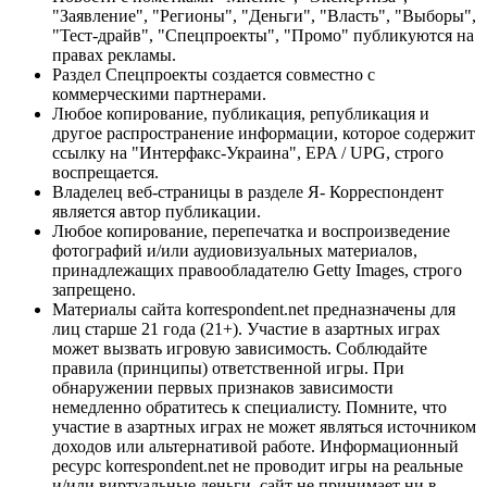
"Заявление", "Регионы", "Деньги", "Власть", "Выборы",
"Тест-драйв", "Спецпроекты", "Промо" публикуются на
правах рекламы.
Раздел Спецпроекты создается совместно с
коммерческими партнерами.
Любое копирование, публикация, републикация и
другое распространение информации, которое содержит
ссылку на "Интерфакс-Украина", EPA / UPG, строго
воспрещается.
Владелец веб-страницы в разделе Я- Корреспондент
является автор публикации.
Любое копирование, перепечатка и воспроизведение
фотографий и/или аудиовизуальных материалов,
принадлежащих правообладателю Getty Images, строго
запрещено.
Материалы сайта korrespondent.net предназначены для
лиц старше 21 года (21+). Участие в азартных играх
может вызвать игровую зависимость. Соблюдайте
правила (принципы) ответственной игры. При
обнаружении первых признаков зависимости
немедленно обратитесь к специалисту. Помните, что
участие в азартных играх не может являться источником
доходов или альтернативой работе. Информационный
ресурс korrespondent.net не проводит игры на реальные
и/или виртуальные деньги, сайт не принимает ни в