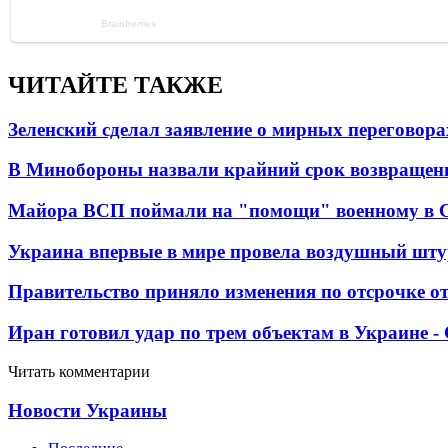
ЧИТАЙТЕ ТАКЖЕ
Зеленский сделал заявление о мирных переговора
В Минобороны назвали крайний срок возвращен
Майора ВСП поймали на "помощи" военному в
Украина впервые в мире провела воздушный шту
Правительство приняло изменения по отсрочке о
Иран готовил удар по трем объектам в Украине 
Читать комментарии
Новости Украины