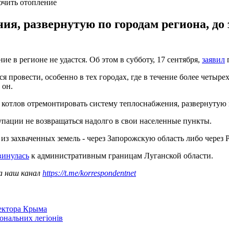
ючить отопление
ия, развернутую по городам региона, до
 в регионе не удастся. Об этом в субботу, 17 сентября,
заявил
г
я провести, особенно в тех городах, где в течение более четыре
 он.
 котлов отремонтировать систему теплоснабжения, развернутую 
упации не возвращаться надолго в свои населенные пункты.
з захваченных земель - через Запорожскую область либо через 
винулась
к административным границам Луганской области.
а наш канал
https://t.me/korrespondentnet
сектора Крыма
іональних легіонів