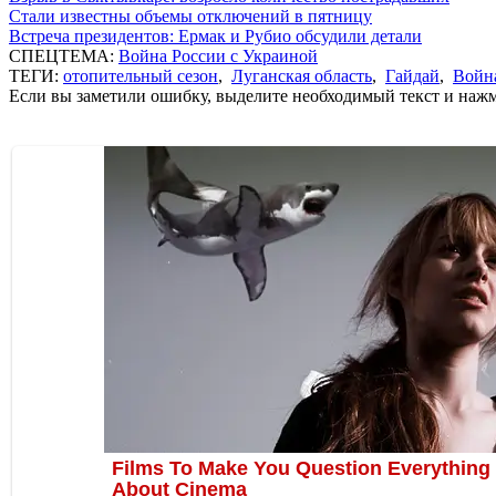
Стали известны объемы отключений в пятницу
Встреча президентов: Ермак и Рубио обсудили детали
СПЕЦТЕМА:
Война России с Украиной
ТЕГИ:
отопительный сезон
,
Луганская область
,
Гайдай
,
Война
Если вы заметили ошибку, выделите необходимый текст и нажми