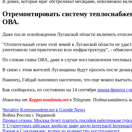
В домах, которые враг обстреливал месяцами, невозможно вкл
Отремонтировать систему теплоснабжен
ОВА.
Даже после освобождения Луганской области включить отопление
"Отопительный сезон этой зимой в Луганской области не удастс
уничтожили там практически всю инфраструктуру", - объяснил
По словам главы ОВА, даже в случае восстановления тепловых
В связи с этим жителей Луганщины будут просить после деокк
Наконец, Гайдай напомнил населению, что еще можно выехать и
Как сообщалось, по состоянию на 14 сентября
линия фронта сд
Новости от
Корреспондент.net
в Telegram. Подписывайтесь н
Читайте Korrespondent.net в Google News
Война России с Украиной
Провал сезона: Москва будет платить пособия работникам тур
У Сухопутних військах зробили заяву щодо інтеграції Інтернац
Взрыв в Сыктывкаре: возросло количество пострадавших