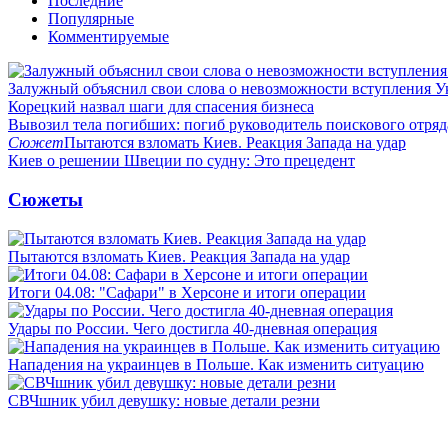
Последние
Популярные
Комментируемые
Залужный объяснил свои слова о невозможности вступления 
Корецкий назвал шаги для спасения бизнеса
Вывозил тела погибших: погиб руководитель поискового отря
Сюжет
Пытаются взломать Киев. Реакция Запада на удар
Киев о решении Швеции по судну: Это прецедент
Сюжеты
Пытаются взломать Киев. Реакция Запада на удар
Итоги 04.08: "Сафари" в Херсоне и итоги операции
Удары по России. Чего достигла 40-дневная операция
Нападения на украинцев в Польше. Как изменить ситуацию
СВЧшник убил девушку: новые детали резни