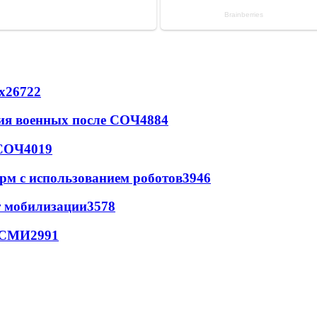
х
26722
ия военных после СОЧ
4884
 СОЧ
4019
рм с использованием роботов
3946
т мобилизации
3578
- СМИ
2991