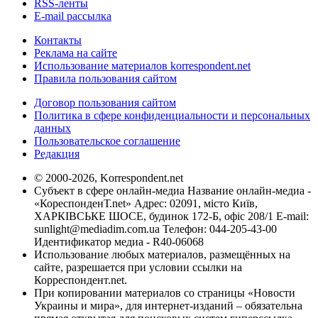
RSS-ленты
E-mail рассылка
Контакты
Реклама на сайте
Использование материалов korrespondent.net
Правила пользования сайтом
Договор пользования сайтом
Политика в сфере конфиденциальности и персональных
данных
Пользовательское соглашение
Редакция
© 2000-2026, Korrespondent.net
Субъект в сфере онлайн-медиа Название онлайн-медиа -
«КореспонденТ.net» Адрес: 02091, місто Київ,
ХАРКІВСЬКЕ ШОСЕ, будинок 172-Б, офіс 208/1 E-mail:
sunlight@mediadim.com.ua
Телефон: 044-205-43-00
Идентификатор медиа - R40-06068
Использование любых материалов, размещённых на
сайте, разрешается при условии ссылки на
Корреспондент.net.
При копировании материалов со страницы «Новости
Украины и мира», для интернет-изданий – обязательна