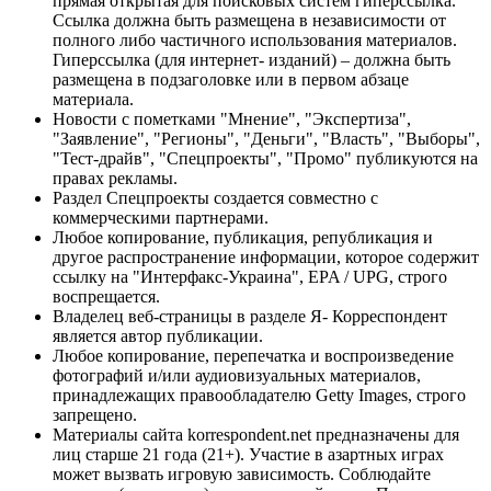
прямая открытая для поисковых систем гиперссылка.
Ссылка должна быть размещена в независимости от
полного либо частичного использования материалов.
Гиперссылка (для интернет- изданий) – должна быть
размещена в подзаголовке или в первом абзаце
материала.
Новости с пометками "Мнение", "Экспертиза",
"Заявление", "Регионы", "Деньги", "Власть", "Выборы",
"Тест-драйв", "Спецпроекты", "Промо" публикуются на
правах рекламы.
Раздел Спецпроекты создается совместно с
коммерческими партнерами.
Любое копирование, публикация, републикация и
другое распространение информации, которое содержит
ссылку на "Интерфакс-Украина", EPA / UPG, строго
воспрещается.
Владелец веб-страницы в разделе Я- Корреспондент
является автор публикации.
Любое копирование, перепечатка и воспроизведение
фотографий и/или аудиовизуальных материалов,
принадлежащих правообладателю Getty Images, строго
запрещено.
Материалы сайта korrespondent.net предназначены для
лиц старше 21 года (21+). Участие в азартных играх
может вызвать игровую зависимость. Соблюдайте