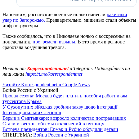
Напомним, российские военные ночью нанесли
ракетный
удар по Запорожью.
Предварительно, мишенью стали объекты
инфраструктуры.
Также сообщалось, что в Николаеве ночью с воскресенья на
понедельник,
прогремели взрывы.
В это время в регионе
сработала воздушная тревога.
Новини от
Корреспондент.net
в Telegram. Підписуйтесь на
наш канал
https://t.me/korrespondentnet
Читайте Korrespondent.net в Google News
Война России с Украиной
Провал сезона: Москва будет платить пособия работникам
турсектора Крыма
У Сухопутних військах зробили заяву щодо інтеграції
Інтернаціональних легіонів
Взрыв в Сыктывкаре: возросло количество пострадавших
Стали известны объемы отключений в пятницу
Встреча президентов: Ермак и Рубио обсудили детали
СПЕЦТЕМА:
Война России с Украиной