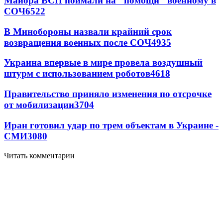
Майора ВСП поймали на "помощи" военному в
СОЧ
6522
В Минобороны назвали крайний срок
возвращения военных после СОЧ
4935
Украина впервые в мире провела воздушный
штурм с использованием роботов
4618
Правительство приняло изменения по отсрочке
от мобилизации
3704
Иран готовил удар по трем объектам в Украине -
СМИ
3080
Читать комментарии