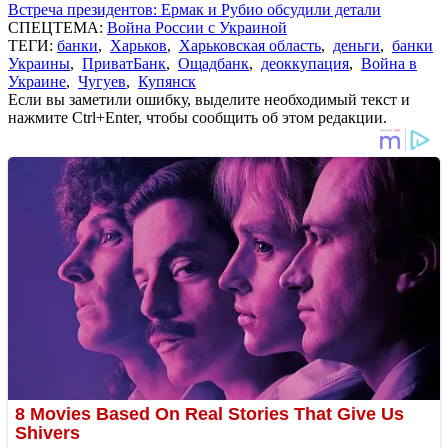
Встреча президентов: Ермак и Рубио обсудили детали
СПЕЦТЕМА:
Война России с Украиной
ТЕГИ:
банки
,
Харьков
,
Харьковская область
,
деньги
,
банки
Украины
,
ПриватБанк
,
Ощадбанк
,
деоккупация
,
Война в
Украине
,
Чугуев
,
Купянск
Если вы заметили ошибку, выделите необходимый текст и
нажмите Ctrl+Enter, чтобы сообщить об этом редакции.