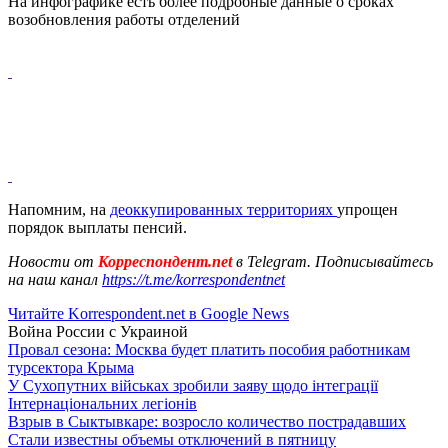
На инфографике есть более подробные данные о сроках
возобновления работы отделений
Напомним, на
деоккупированных территориях
упрощен
порядок выплаты пенсий.
Новости от
Корреспондент.net
в Telegram. Подписывайтесь
на наш канал
https://t.me/korrespondentnet
Читайте Korrespondent.net в Google News
Война России с Украиной
Провал сезона: Москва будет платить пособия работникам
турсектора Крыма
У Сухопутних військах зробили заяву щодо інтеграції
Інтернаціональних легіонів
Взрыв в Сыктывкаре: возросло количество пострадавших
Стали известны объемы отключений в пятницу