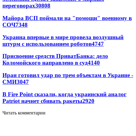
переговорах
30808
Майора ВСП поймали на "помощи" военному в
СОЧ
7348
Украина впервые в мире провела воздушный
штурм с использованием роботов
4747
Присвоение средств ПриватБанка: дело
Коломойского направлено в суд
4140
Иран готовил удар по трем объектам в Украине -
СМИ
3047
В Fire Point сказали, когда украинский аналог
Patriot начнет сбивать ракеты
2920
Читать комментарии