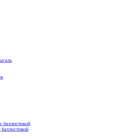
ыгаль
ев
с баллистикой