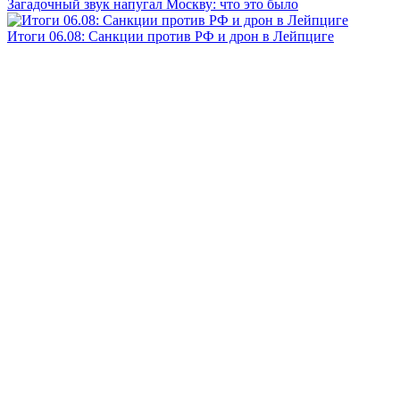
Загадочный звук напугал Москву: что это было
Итоги 06.08: Санкции против РФ и дрон в Лейпциге