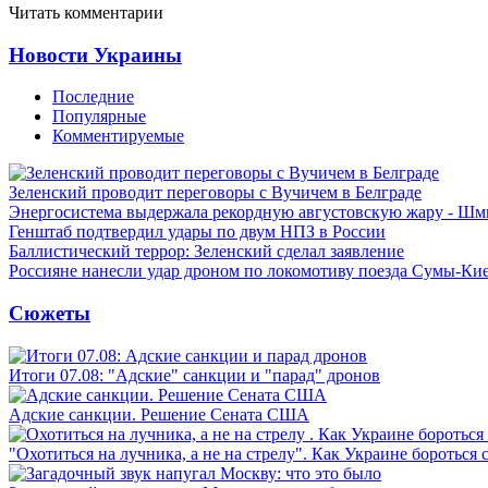
Читать комментарии
Новости Украины
Последние
Популярные
Комментируемые
Зеленский проводит переговоры с Вучичем в Белграде
Энергосистема выдержала рекордную августовскую жару - Шм
Генштаб подтвердил удары по двум НПЗ в России
Баллистический террор: Зеленский сделал заявление
Россияне нанесли удар дроном по локомотиву поезда Сумы-Ки
Сюжеты
Итоги 07.08: "Адские" санкции и "парад" дронов
Адские санкции. Решение Сената США
"Охотиться на лучника, а не на стрелу". Как Украине бороться 