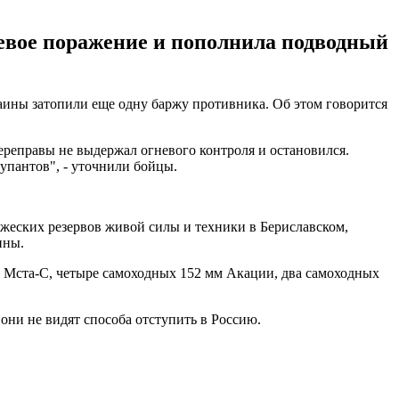
невое поражение и пополнила подводный
аины затопили еще одну баржу противника. Об этом говорится
ереправы не выдержал огневого контроля и остановился.
упантов", - уточнили бойцы.
ажеских резервов живой силы и техники в Бериславском,
ины.
и Мста-С, четыре самоходных 152 мм Акации, два самоходных
ни не видят способа отступить в Россию.