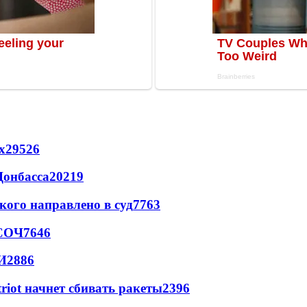
х
29526
Донбасса
20219
кого направлено в суд
7763
 СОЧ
7646
И
2886
triot начнет сбивать ракеты
2396