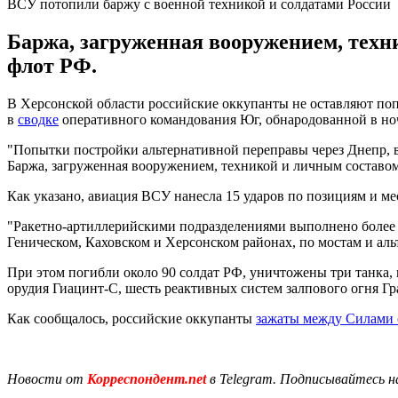
ВСУ потопили баржу с военной техникой и солдатами России
Баржа, загруженная вооружением, техн
флот РФ.
В Херсонской области российские оккупанты не оставляют поп
в
сводке
оперативного командования Юг, обнародованной в ночь
"Попытки постройки альтернативной переправы через Днепр, в
Баржа, загруженная вооружением, техникой и личным составом
Как указано, авиация ВСУ нанесла 15 ударов по позициям и мес
"Ракетно-артиллерийскими подразделениями выполнено более 2
Геническом, Каховском и Херсонском районах, по мостам и аль
При этом погибли около 90 солдат РФ, уничтожены три танка,
орудия Гиацинт-С, шесть реактивных систем залпового огня Гр
Как сообщалось, российские оккупанты
зажаты между Силами
Новости от
Корреспондент.net
в Telegram. Подписывайтесь н