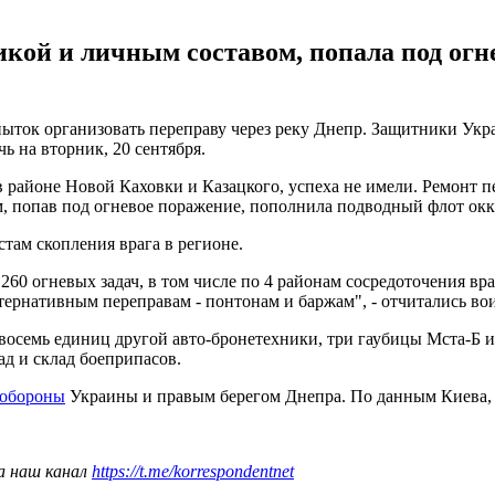
икой и личным составом, попала под ог
ыток организовать переправу через реку Днепр. Защитники Укр
 на вторник, 20 сентября.
 районе Новой Каховки и Казацкого, успеха не имели. Ремонт п
, попав под огневое поражение, пополнила подводный флот окк
там скопления врага в регионе.
60 огневых задач, в том числе по 4 районам сосредоточения вр
тернативным переправам - понтонам и баржам", - отчитались во
 восемь единиц другой авто-бронетехники, три гаубицы Мста-Б 
ад и склад боеприпасов.
 обороны
Украины и правым берегом Днепра. По данным Киева, о
а наш канал
https://t.me/korrespondentnet