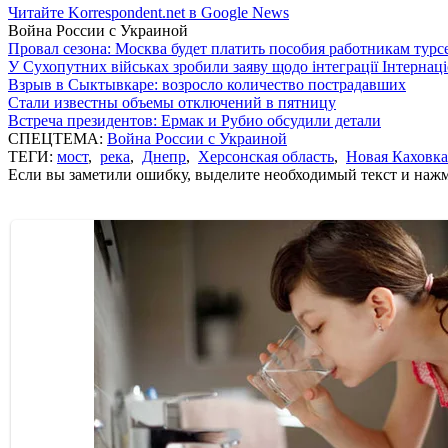
Читайте Korrespondent.net в Google News
Война России с Украиной
Провал сезона: Москва будет платить пособия работникам тур
У Сухопутних військах зробили заяву щодо інтеграції Інтернац
Взрыв в Сыктывкаре: возросло количество пострадавших
Стали известны объемы отключений в пятницу
Встреча президентов: Ермак и Рубио обсудили детали
СПЕЦТЕМА:
Война России с Украиной
ТЕГИ:
мост
,
река
,
Днепр
,
Херсонская область
,
Новая Каховка
Если вы заметили ошибку, выделите необходимый текст и нажми