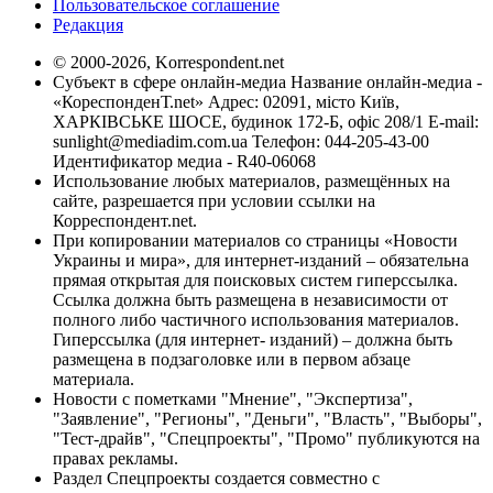
Пользовательское соглашение
Редакция
© 2000-2026, Korrespondent.net
Субъект в сфере онлайн-медиа Название онлайн-медиа -
«КореспонденТ.net» Адрес: 02091, місто Київ,
ХАРКІВСЬКЕ ШОСЕ, будинок 172-Б, офіс 208/1 E-mail:
sunlight@mediadim.com.ua
Телефон: 044-205-43-00
Идентификатор медиа - R40-06068
Использование любых материалов, размещённых на
сайте, разрешается при условии ссылки на
Корреспондент.net.
При копировании материалов со страницы «Новости
Украины и мира», для интернет-изданий – обязательна
прямая открытая для поисковых систем гиперссылка.
Ссылка должна быть размещена в независимости от
полного либо частичного использования материалов.
Гиперссылка (для интернет- изданий) – должна быть
размещена в подзаголовке или в первом абзаце
материала.
Новости с пометками "Мнение", "Экспертиза",
"Заявление", "Регионы", "Деньги", "Власть", "Выборы",
"Тест-драйв", "Спецпроекты", "Промо" публикуются на
правах рекламы.
Раздел Спецпроекты создается совместно с