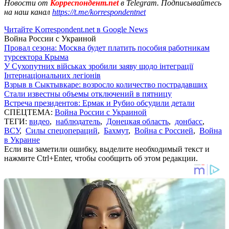
Новости от
Корреспондент.net
в Telegram. Подписывайтесь
на наш канал
https://t.me/korrespondentnet
Читайте Korrespondent.net в Google News
Война России с Украиной
Провал сезона: Москва будет платить пособия работникам
турсектора Крыма
У Сухопутних військах зробили заяву щодо інтеграції
Інтернаціональних легіонів
Взрыв в Сыктывкаре: возросло количество пострадавших
Стали известны объемы отключений в пятницу
Встреча президентов: Ермак и Рубио обсудили детали
СПЕЦТЕМА:
Война России с Украиной
ТЕГИ:
видео
,
наблюдатель
,
Донецкая область
,
донбасс
,
ВСУ
,
Силы спецопераций
,
Бахмут
,
Война с Россией
,
Война
в Украине
Если вы заметили ошибку, выделите необходимый текст и
нажмите Ctrl+Enter, чтобы сообщить об этом редакции.