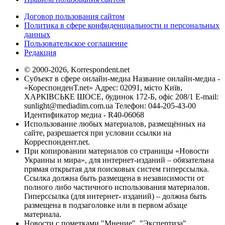
Договор пользования сайтом
Политика в сфере конфиденциальности и персональных
данных
Пользовательское соглашение
Редакция
© 2000-2026, Korrespondent.net
Субъект в сфере онлайн-медиа Название онлайн-медиа -
«КореспонденТ.net» Адрес: 02091, місто Київ,
ХАРКІВСЬКЕ ШОСЕ, будинок 172-Б, офіс 208/1 E-mail:
sunlight@mediadim.com.ua
Телефон: 044-205-43-00
Идентификатор медиа - R40-06068
Использование любых материалов, размещённых на
сайте, разрешается при условии ссылки на
Корреспондент.net.
При копировании материалов со страницы «Новости
Украины и мира», для интернет-изданий – обязательна
прямая открытая для поисковых систем гиперссылка.
Ссылка должна быть размещена в независимости от
полного либо частичного использования материалов.
Гиперссылка (для интернет- изданий) – должна быть
размещена в подзаголовке или в первом абзаце
материала.
Новости с пометками "Мнение", "Экспертиза",