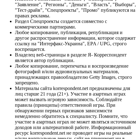
"Заявление", "Регионы", "Деньги", "Власть", "Выборы",
"Тест-драйв", "Спецпроекты", "Промо" публикуются на
правах рекламы.
Раздел Спецпроекты создается совместно с
коммерческими партнерами.
Любое копирование, публикация, републикация и
другое распространение информации, которое содержит
ссылку на "Интерфакс-Украина", EPA / UPG, строго
воспрещается.
Владелец веб-страницы в разделе Я- Корреспондент
является автор публикации.
Любое копирование, перепечатка и воспроизведение
фотографий и/или аудиовизуальных материалов,
принадлежащих правообладателю Getty Images, строго
запрещено.
Материалы сайта korrespondent.net предназначены для
лиц старше 21 года (21+). Участие в азартных играх
может вызвать игровую зависимость. Соблюдайте
правила (принципы) ответственной игры. При
обнаружении первых признаков зависимости
немедленно обратитесь к специалисту. Помните, что
участие в азартных играх не может являться источником
доходов или альтернативой работе. Информационный
ресурс korrespondent.net не проводит игры на реальные
и/или виртуальные деньги, сайт не принимает ни в