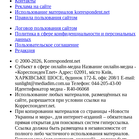
Контакты
Реклама на сайте
Использование материалов korrespondent.net
Правила пользования сайтом
Договор пользования сайтом
Политика в сфере конфиденциальности и персональных
данных
Пользовательское соглашение
Редакция
© 2000-2026, Korrespondent.net
Субъект в сфере онлайн-медиа Название онлайн-медиа -
«КореспонденТ.net» Адрес: 02091, місто Київ,
ХАРКІВСЬКЕ ШОСЕ, будинок 172-Б, офіс 208/1 E-mail:
sunlight@mediadim.com.ua
Телефон: 044-205-43-00
Идентификатор медиа - R40-06068
Использование любых материалов, размещённых на
сайте, разрешается при условии ссылки на
Корреспондент.net.
При копировании материалов со страницы «Новости
Украины и мира», для интернет-изданий – обязательна
прямая открытая для поисковых систем гиперссылка.
Ссылка должна быть размещена в независимости от
полного либо частичного использования материалов.