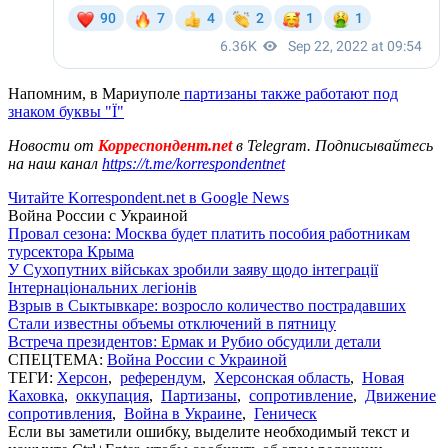
Напомним, в Мариуполе
партизаны также работают под
знаком буквы "Ї"
Новости от
Корреспондент.net
в Telegram. Подписывайтесь
на наш канал
https://t.me/korrespondentnet
Читайте Korrespondent.net в Google News
Война России с Украиной
Провал сезона: Москва будет платить пособия работникам
турсектора Крыма
У Сухопутних військах зробили заяву щодо інтеграції
Інтернаціональних легіонів
Взрыв в Сыктывкаре: возросло количество пострадавших
Стали известны объемы отключений в пятницу
Встреча президентов: Ермак и Рубио обсудили детали
СПЕЦТЕМА:
Война России с Украиной
ТЕГИ:
Херсон
,
референдум
,
Херсонская область
,
Новая
Каховка
,
оккупация
,
Партизаны
,
сопротивление
,
Движение
сопротивления
,
Война в Украине
,
Геническ
Если вы заметили ошибку, выделите необходимый текст и