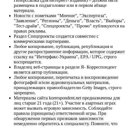
Гиперссылка (для интернет- изданий) – должна быть
размещена в подзаголовке или в первом абзаце
материала.
Новости с пометками "Мнение", "Экспертиза",
"Заявление", "Регионы", "Деньги", "Власть", "Выборы",
"Тест-драйв", "Спецпроекты", "Промо" публикуются на
правах рекламы.
Раздел Спецпроекты создается совместно с
коммерческими партнерами.
Любое копирование, публикация, републикация и
другое распространение информации, которое содержит
ссылку на "Интерфакс-Украина", EPA / UPG, строго
воспрещается.
Владелец веб-страницы в разделе Я- Корреспондент
является автор публикации.
Любое копирование, перепечатка и воспроизведение
фотографий и/или аудиовизуальных материалов,
принадлежащих правообладателю Getty Images, строго
запрещено.
Материалы сайта korrespondent.net предназначены для
лиц старше 21 года (21+). Участие в азартных играх
может вызвать игровую зависимость. Соблюдайте
правила (принципы) ответственной игры. При
обнаружении первых признаков зависимости
немедленно обратитесь к специалисту. Помните, что