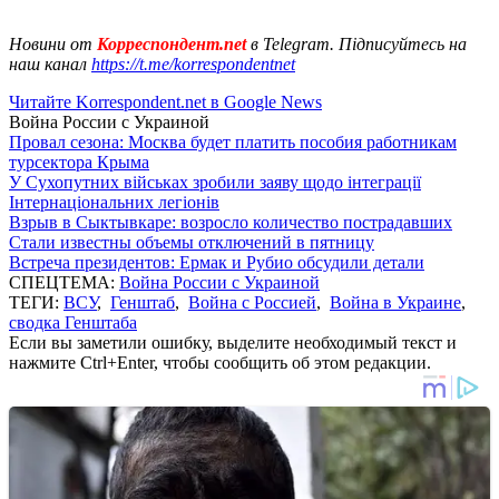
Новини от
Корреспондент.net
в Telegram. Підписуйтесь на
наш канал
https://t.me/korrespondentnet
Читайте Korrespondent.net в Google News
Война России с Украиной
Провал сезона: Москва будет платить пособия работникам
турсектора Крыма
У Сухопутних військах зробили заяву щодо інтеграції
Інтернаціональних легіонів
Взрыв в Сыктывкаре: возросло количество пострадавших
Стали известны объемы отключений в пятницу
Встреча президентов: Ермак и Рубио обсудили детали
СПЕЦТЕМА:
Война России с Украиной
ТЕГИ:
ВСУ
,
Генштаб
,
Война с Россией
,
Война в Украине
,
сводка Генштаба
Если вы заметили ошибку, выделите необходимый текст и
нажмите Ctrl+Enter, чтобы сообщить об этом редакции.