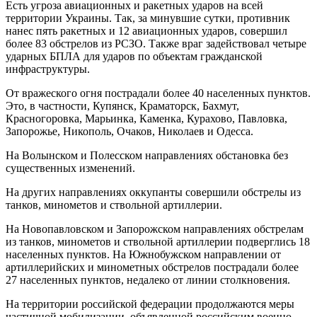
Есть угроза авиационных и ракетных ударов на всей
территории Украины. Так, за минувшие сутки, противник
нанес пять ракетных и 12 авиационных ударов, совершил
более 83 обстрелов из РСЗО. Также враг задействовал четыре
ударных БПЛА для ударов по объектам гражданской
инфраструктуры.
От вражеского огня пострадали более 40 населенных пунктов.
Это, в частности, Купянск, Краматорск, Бахмут,
Красногоровка, Марьинка, Каменка, Курахово, Павловка,
Запорожье, Никополь, Очаков, Николаев и Одесса.
На Волынском и Полесском направлениях обстановка без
существенных изменений.
На других направлениях оккупанты совершили обстрелы из
танков, минометов и ствольной артиллерии.
На Новопавловском и Запорожском направлениях обстрелам
из танков, минометов и ствольной артиллерии подверглись 18
населенных пунктов. На Южнобужском направлении от
артиллерийских и минометных обстрелов пострадали более
27 населенных пунктов, недалеко от линии столкновения.
На территории российской федерации продолжаются меры
частичной мобилизации, объявленной российским военно-