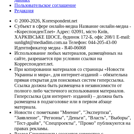
Пользовательское соглашение
Редакция
© 2000-2026, Korrespondent.net
Субъект в сфере онлайн-медиа Название онлайн-медиа -
«КореспонденТ.net» Адрес: 02091, місто Київ,
ХАРКІВСЬКЕ ШОСЕ, будинок 172-Б, офіс 208/1 E-mail:
sunlight@mediadim.com.ua
Телефон: 044-205-43-00
Идентификатор медиа - R40-06068
Использование любых материалов, размещённых на
сайте, разрешается при условии ссылки на
Корреспондент.net.
При копировании материалов со страницы «Новости
Украины и мира», для интернет-изданий – обязательна
прямая открытая для поисковых систем гиперссылка.
Ссылка должна быть размещена в независимости от
полного либо частичного использования материалов.
Гиперссылка (для интернет- изданий) – должна быть
размещена в подзаголовке или в первом абзаце
материала.
Новости с пометками "Мнение", "Экспертиза",
"Заявление", "Регионы", "Деньги", "Власть", "Выборы",
"Тест-драйв", "Спецпроекты", "Промо" публикуются на
правах рекламы.
Раздел Спецпроекты создается совместно с