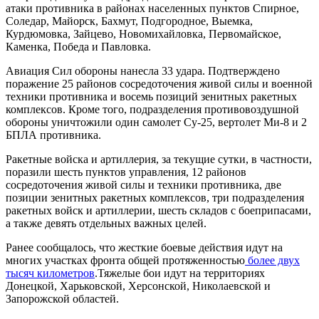
атаки противника в районах населенных пунктов Спирное,
Соледар, Майорск, Бахмут, Подгородное, Выемка,
Курдюмовка, Зайцево, Новомихайловка, Первомайское,
Каменка, Победа и Павловка.
Авиация Сил обороны нанесла 33 удара. Подтверждено
поражение 25 районов сосредоточения живой силы и военной
техники противника и восемь позиций зенитных ракетных
комплексов. Кроме того, подразделения противовоздушной
обороны уничтожили один самолет Су-25, вертолет Ми-8 и 2
БПЛА противника.
Ракетные войска и артиллерия, за текущие сутки, в частности,
поразили шесть пунктов управления, 12 районов
сосредоточения живой силы и техники противника, две
позиции зенитных ракетных комплексов, три подразделения
ракетных войск и артиллерии, шесть складов с боеприпасами,
а также девять отдельных важных целей.
Ранее сообщалось, что жесткие боевые действия идут на
многих участках фронта общей протяженностью
более двух
тысяч километров
.Тяжелые бои идут на территориях
Донецкой, Харьковской, Херсонской, Николаевской и
Запорожской областей.