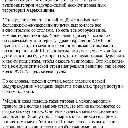
руководителями медучреждений деоккупированных
территорий Харьковщины.
"Это трудно слушать спокойно. Даже в обычных
фельдшерско-акушерских пунктах вывозилось все
включительно со столами. То есть все оборудование,
компьютерная техника. У нас были примеры, когда так
называемому министерству здравоохранения "ЛНР" не
нравилось то, что медицинскую помощь могут оказывать
врачи первички ФЛП, и я никогда не думала, что мы дойдем
до того, что им будут запрещать, и эти врачи ночью будут идти
к своим пациентам, чтобы оказать медпомощь. Это как когда-
то в коммунистической стране запрещали религию, так сейчас
врачи-ФЛП”, – рассказала Гусак.
По ее словам, нередки случаи, когда главных врачей
медучреждений месяцами держат в подвалах, требуя доступ к
счетам больниц.
"Медицинская помощь гарантирована международным
правом, она должна выполняться. Но это не выполняется со
стороны оккупантов. Они еще всячески мешают оказанию
медпомощи. Я хочу поблагодарить оставшихся со своими
пациентами медработников. Потому что на самом деле не
уехали люди с хроническими заболеваниями, люди