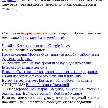
хирургов, травматологов, анестезиологов, фельдшеров и
медсестер.
Новини от
Корреспондент.net
в Telegram. Підписуйтесь на
наш канал
https://t.me/korrespondentnet
Читайте Korrespondent.net в Google News
Война России с Украиной
Провал сезона: Москва будет платить пособия работникам
турсектора Крыма
У Сухопутних військах зробили заяву щодо інтеграції
Інтернаціональних легіонів
Взрыв в Сыктывкаре: возросло количество пострадавших
Стали известны объемы отключений в пятницу
Встреча президентов: Ермак и Рубио обсудили детали
СПЕЦТЕМА:
Война России с Украиной
ТЕГИ:
здоровье
,
Минздрав
,
медики
,
оккупация
,
русские
оккупанты
,
Война с Россией
,
Война в Украине
Если вы заметили ошибку, выделите необходимый текст и
нажмите Ctrl+Enter, чтобы сообщить об этом редакции.