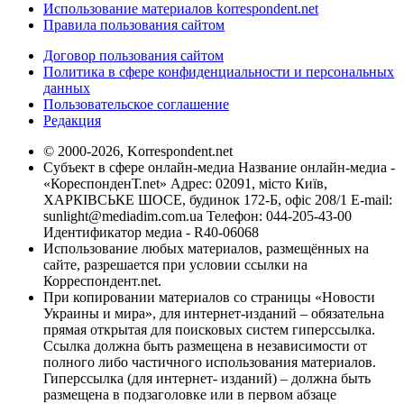
Использование материалов korrespondent.net
Правила пользования сайтом
Договор пользования сайтом
Политика в сфере конфиденциальности и персональных
данных
Пользовательское соглашение
Редакция
© 2000-2026, Korrespondent.net
Субъект в сфере онлайн-медиа Название онлайн-медиа -
«КореспонденТ.net» Адрес: 02091, місто Київ,
ХАРКІВСЬКЕ ШОСЕ, будинок 172-Б, офіс 208/1 E-mail:
sunlight@mediadim.com.ua
Телефон: 044-205-43-00
Идентификатор медиа - R40-06068
Использование любых материалов, размещённых на
сайте, разрешается при условии ссылки на
Корреспондент.net.
При копировании материалов со страницы «Новости
Украины и мира», для интернет-изданий – обязательна
прямая открытая для поисковых систем гиперссылка.
Ссылка должна быть размещена в независимости от
полного либо частичного использования материалов.
Гиперссылка (для интернет- изданий) – должна быть
размещена в подзаголовке или в первом абзаце