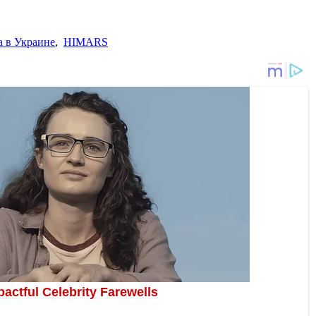
 в Украине
,
HIMARS