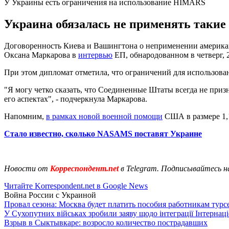
У Украины есть ограничения на использование HIMARS
Украина обязалась не применять такие
Договоренность Киева и Вашингтона о неприменении американ
Оксана Маркарова в
интервью
ЕП, обнародованном в четверг, 2
При этом дипломат отметила, что ограничений для использова
"Я могу четко сказать, что Соединенные Штаты всегда не приз
его аспектах", - подчеркнула Маркарова.
Напомним,
в рамках новой военной помощи
США в размере 1,
Стало известно, сколько NASAMS поставят Украине
Новости от
Корреспондент.net
в Telegram. Подписывайтесь н
Читайте Korrespondent.net в Google News
Война России с Украиной
Провал сезона: Москва будет платить пособия работникам тур
У Сухопутних військах зробили заяву щодо інтеграції Інтернац
Взрыв в Сыктывкаре: возросло количество пострадавших