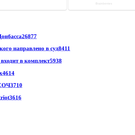
Донбасса
26877
кого направлено в суд
8411
 входит в комплект
5938
х
4614
 СОЧ
3710
riot
3616