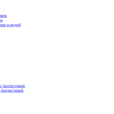
ек
язью и водой
с баллистикой