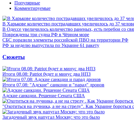
Популярные
Комментируемые
В Харькове количество пострадавших увеличилось до 37 челов
В Одессе увеличилось количество раненых, есть перебои со св
Повреждены три судна РФ в Чёрном море
СБС поразили элементы российской ПВО на территории РФ
РФ за неделю выпустила по Украине 61 ракету
Сюжеты
Итоги 08.08: Patriot будет и минус два НПЗ
Итоги 07.08: "Адские" санкции и "парад" дронов
Адские санкции. Решение Сената США
"Охотиться на лучника, а не на стрелу". Как Украине бороться 
Загадочный звук напугал Москву: что это было