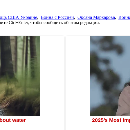
мощь США Украине
,
Война с Россией
,
Оксана Маркарова
,
Война
те Ctrl+Enter, чтобы сообщить об этом редакции.