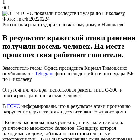
1
901
Фото: t.me/kt20220224
Российская ракета ударила по жилому дому в Николаеве
В результате вражеской атаки ранения
получили восемь человек. На месте
происшествия работают спасатели.
Заместитель главы Офиса президента Кирилл Тимошенко
опубликовал в
Telegram
фото последствий ночного удара РФ
по Николаеву.
Он уточнил, что враг использовал ракеты типа С-300, и
подтвердил ранение восьми человек.
В
ГСЧС
информировали, что в результате атаки произошло
разрушение верхнего этажа десятиэтажного жилого дома.
"Во всех расположенных рядом зданиях вылетели окна,
уничтожено множество балконов. Женщину, которая
находилась в доме, заблокировало строительными
конструкциями... В 03.40 пострадавшая была деблокирована