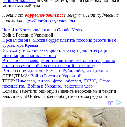
район Николаева
двумя ракетами, одна из которых попала в
многоэтажный дом.
Новини от
Корреспондент.net
в Telegram. Підписуйтесь на
наш канал
https://t.me/korrespondentnet
Читайте Korrespondent.net в Google News
Война России с Украиной
Провал сезона: Москва будет платить пособия работникам
турсектора Крыма
У Сухопутних військах зробили заяву щодо інтеграції
Інтернаціональних легіонів
Взрыв в Сыктывкаре: возросло количество пострадавших
Стали известны объемы отключений в пятницу
Встреча президентов: Ермак и Рубио обсудили детали
СПЕЦТЕМА:
Война России с Украиной
ТЕГИ:
Николаев
,
видео
,
фото
,
обстрел
,
ГСЧС
,
Офис
президента
,
Война в Украине
,
ракетный удар
Если вы заметили ошибку, выделите необходимый текст и
нажмите Ctrl+Enter, чтобы сообщить об этом редакции.