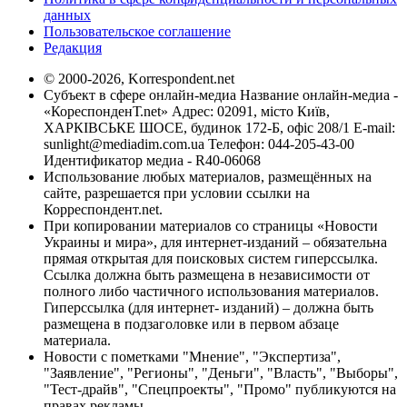
данных
Пользовательское соглашение
Редакция
© 2000-2026, Korrespondent.net
Субъект в сфере онлайн-медиа Название онлайн-медиа -
«КореспонденТ.net» Адрес: 02091, місто Київ,
ХАРКІВСЬКЕ ШОСЕ, будинок 172-Б, офіс 208/1 E-mail:
sunlight@mediadim.com.ua
Телефон: 044-205-43-00
Идентификатор медиа - R40-06068
Использование любых материалов, размещённых на
сайте, разрешается при условии ссылки на
Корреспондент.net.
При копировании материалов со страницы «Новости
Украины и мира», для интернет-изданий – обязательна
прямая открытая для поисковых систем гиперссылка.
Ссылка должна быть размещена в независимости от
полного либо частичного использования материалов.
Гиперссылка (для интернет- изданий) – должна быть
размещена в подзаголовке или в первом абзаце
материала.
Новости с пометками "Мнение", "Экспертиза",
"Заявление", "Регионы", "Деньги", "Власть", "Выборы",
"Тест-драйв", "Спецпроекты", "Промо" публикуются на
правах рекламы.