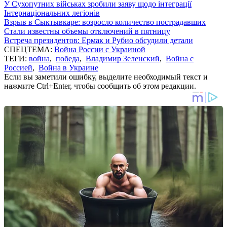
У Сухопутних військах зробили заяву щодо інтеграції
Інтернаціональних легіонів
Взрыв в Сыктывкаре: возросло количество пострадавших
Стали известны объемы отключений в пятницу
Встреча президентов: Ермак и Рубио обсудили детали
СПЕЦТЕМА:
Война России с Украиной
ТЕГИ:
война
,
победа
,
Владимир Зеленский
,
Война с
Россией
,
Война в Украине
Если вы заметили ошибку, выделите необходимый текст и
нажмите Ctrl+Enter, чтобы сообщить об этом редакции.